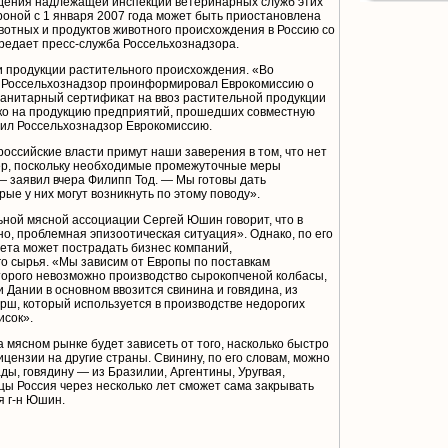
дения надлежащей инспекции ветеринарных служб этих
ороной с 1 января 2007 года может быть приостановлена
вотных и продуктов животного происхождения в Россию со
редает пресс-служба Россельхознадзора.
и продукции растительного происхождения. «Во
 Россельхознадзор проинформировал Еврокомиссию о
осанитарный сертификат на ввоз растительной продукции
ько на продукцию предприятий, прошедших совместную
ил Россельхознадзор Еврокомиссию.
российские власти примут наши заверения в том, что нет
ер, поскольку необходимые промежуточные меры
— заявил вчера Филипп Тод. — Мы готовы дать
ые у них могут возникнуть по этому поводу».
ной мясной ассоциации Сергей Юшин говорит, что в
о, проблемная эпизоотическая ситуация». Однако, по его
рета может пострадать бизнес компаний,
о сырья. «Мы зависим от Европы по поставкам
оторого невозможно производство сырокопченой колбасы,
 Дании в основном ввозится свинина и говядина, из
рш, который используется в производстве недорогих
исок».
 мясном рынке будет зависеть от того, насколько быстро
ензии на другие страны. Свинину, по его словам, можно
ды, говядину — из Бразилии, Аргентины, Уругвая,
ицы Россия через несколько лет сможет сама закрывать
я г-н Юшин.