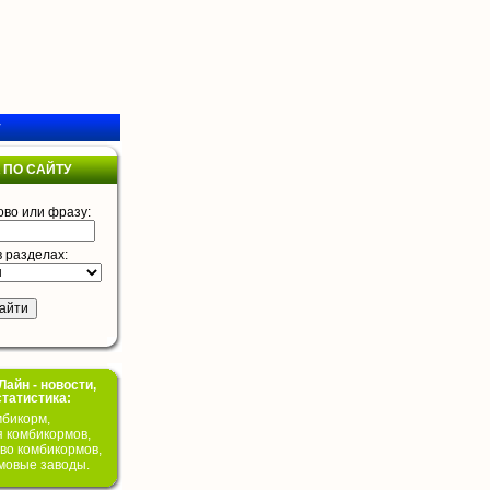
у
 ПО САЙТУ
ово или фразу:
в разделах:
айн - новости,
статистика:
бикорм,
я комбикормов,
во комбикормов,
мовые заводы.