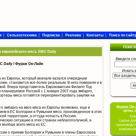
я
|
Сельхозтехника
|
Подписка
|
Реклама
|
Контакты
|
Поиск по сайт
ПОИСК
з европейского мяса. RBC Daily
Введите сл
 Daily /
Фураж Он-Лайн
Искать 
а из Европы, который вначале казался очередным
хоже, становится все более реальным. В него поверили и в
икой. Вчера представитель Еврокомиссии Филипп Тод
 планируемое Россией с 1 января 2007 года эмбарго,
ортеры мяса готовятся переориентировать закупки на
Фураж Он-Л
то эмбарго на ввоз мяса из Европы возможно, еще в
цены, 
нием в ЕС Болгарии и Румынии мясо, произведенное в этих
сей территории, а оттуда попасть в Россию.
Ком
ческую ситуацию в этих странах неблагополучной, а
сырье дл
з вообще всего мяса из ЕС.
производст
комбикор
сии о приеме Болгарии и Румынии в члены Евросоюза