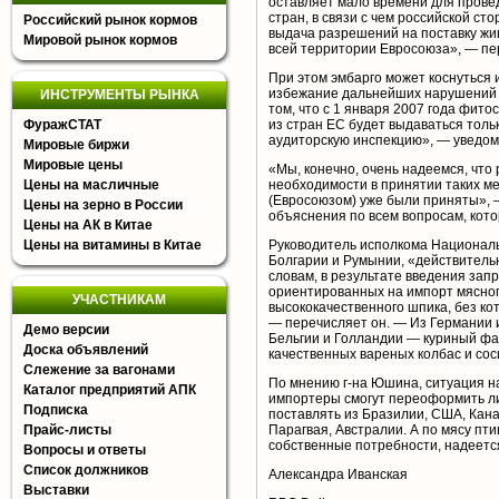
оставляет мало времени для прове
стран, в связи с чем российской ст
Российский рынок кормов
выдача разрешений на поставку жи
Мировой рынок кормов
всей территории Евросоюза», — пе
При этом эмбарго может коснуться 
избежание дальнейших нарушений
ИНСТРУМЕНТЫ РЫНКА
том, что с 1 января 2007 года фит
ФуражСТАТ
из стран ЕС будет выдаваться тол
аудиторскую инспекцию», — уведом
Мировые биржи
Мировые цены
«Мы, конечно, очень надеемся, что 
Цены на масличные
необходимости в принятии таких м
(Евросоюзом) уже были приняты», 
Цены на зерно в России
объяснения по всем вопросам, котор
Цены на АК в Китае
Цены на витамины в Китае
Руководитель исполкома Националь
Болгарии и Румынии, «действительн
словам, в результате введения зап
ориентированных на импорт мясног
УЧАСТНИКАМ
высококачественного шпика, без к
— перечисляет он. — Из Германии и
Демо версии
Бельгии и Голландии — куриный фа
Доска объявлений
качественных вареных колбас и сос
Слежение за вагонами
По мнению г-на Юшина, ситуация на
Каталог предприятий АПК
импортеры смогут переоформить лиц
Подписка
поставлять из Бразилии, США, Кана
Прайс-листы
Парагвая, Австралии. А по мясу пт
собственные потребности, надеетс
Вопросы и ответы
Список должников
Александра Иванская
Выставки