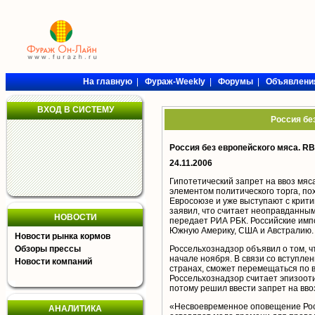
На главную
|
Фураж-Weekly
|
Форумы
|
Объявлени
ВХОД В СИСТЕМУ
Россия бе
Россия без европейского мяса. RBC
24.11.2006
Гипотетический запрет на ввоз мяс
элементом политического торга, по
Евросоюзе и уже выступают с крит
заявил, что считает неоправданным
НОВОСТИ
передает РИА РБК. Российские имп
Южную Америку, США и Австралию.
Новости рынка кормов
Обзоры прессы
Россельхознадзор объявил о том, ч
начале ноября. В связи со вступле
Новости компаний
странах, сможет перемещаться по в
Россельхознадзор считает эпизооти
потому решил ввести запрет на вво
«Несвоевременное оповещение Рос
АНАЛИТИКА