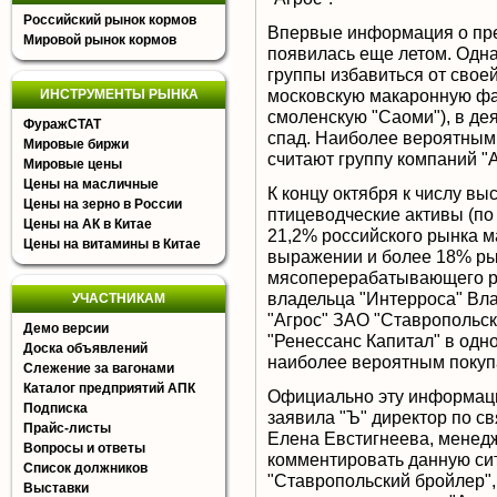
Российский рынок кормов
Впервые информация о пре
Мировой рынок кормов
появилась еще летом. Одна
группы избавиться от свое
московскую макаронную фаб
ИНСТРУМЕНТЫ РЫНКА
смоленскую "Саоми"), в де
ФуражСТАТ
спад. Наиболее вероятным 
Мировые биржи
считают группу компаний "
Мировые цены
Цены на масличные
К концу октября к числу в
Цены на зерно в России
птицеводческие активы (по 
Цены на АК в Китае
21,2% российского рынка 
Цены на витамины в Китае
выражении и более 18% ры
мясоперерабатывающего ры
владельца "Интерроса" Вл
УЧАСТНИКАМ
"Агрос" ЗАО "Ставропольск
Демо версии
"Ренессанс Капитал" в одн
Доска объявлений
наиболее вероятным покуп
Слежение за вагонами
Каталог предприятий АПК
Официально эту информаци
Подписка
заявила "Ъ" директор по с
Прайс-листы
Елена Евстигнеева, менедж
Вопросы и ответы
комментировать данную сит
Список должников
"Ставропольский бройлер",
Выставки