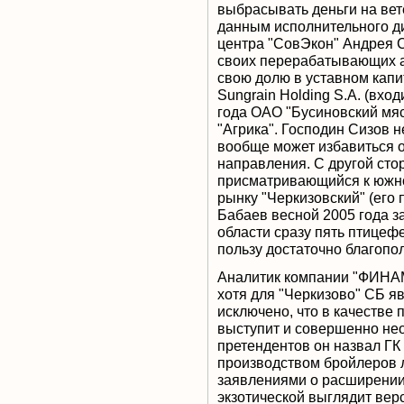
выбрасывать деньги на вет
данным исполнительного д
центра "СовЭкон" Андрея С
своих перерабатывающих а
свою долю в уставном кап
Sungrain Holding S.A. (вход
года ОАО "Бусиновский мя
"Агрика". Господин Сизов н
вообще может избавиться о
направления. С другой сто
присматривающийся к южн
рынку "Черкизовский" (его
Бабаев весной 2005 года з
области сразу пять птицефе
пользу достаточно благопо
Аналитик компании "ФИНАМ"
хотя для "Черкизово" СБ я
исключено, что в качестве
выступит и совершенно не
претендентов он назвал ГК
производством бройлеров 
заявлениями о расширении
экзотической выглядит вер