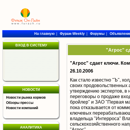
На главную
|
Фураж-Weekly
|
Форумы
|
Объявлени
ВХОД В СИСТЕМУ
"Агрос" с
"Агрос" сдает ключи. Ко
26.10.2006
Как стало известно "Ъ", хо
своих продовольственных а
НОВОСТИ
утверждению экспертов, в 
переговоры о продаже вхо
Новости рынка кормов
бройлер" и ЗАО "Первая ма
Обзоры прессы
пока отказывается от комм
Новости компаний
ключевых перерабатывающи
владельца "Интерроса" Вл
сельскохозяйственного на
АНАЛИТИКА
"Агрос".