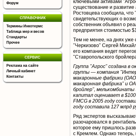
ключевыми активами "Агро
Форум
существование и развитие
Ростовцева сообщила, что "
СПРАВОЧНИК
свидетельствующих о возмо
собственник объявил о ре
Термины Инкотермс
предприятия стоимостью $1
Таблица мер и весов
Стандарты
Тем не менее, на днях уже
Прочее
"Черкизово" Сергей Михайл
его компания ведет перегов
"Ставропольского бройлера
СЕРВИС
Реклама на сайте
Группа "Агрос" создана в 
Личный кабинет
группы — компания "Интер
Контакты
макаронные фабрики (ОАО
макаронная фабрика" и ОА
бройлер", мелькомбинаты 
капитал оценивает в $100
FMCG в 2005 году состави
году составила 127 млрд р
Ряд экспертов высказываю
разочаровался в рентабель
которое ему пришлось раз
с Кремлем. Однако теперь, 