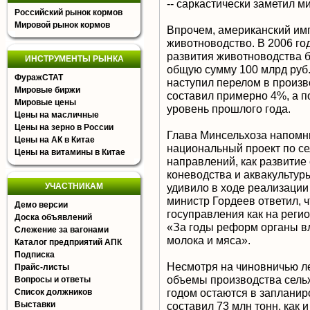
-- саркастически заметил м
Российский рынок кормов
Мировой рынок кормов
Впрочем, американский им
животноводство. В 2006 го
развития животноводства б
ИНСТРУМЕНТЫ РЫНКА
общую сумму 100 млрд руб.
ФуражСТАТ
наступил перелом в произв
Мировые биржи
составил примерно 4%, а п
Мировые цены
уровень прошлого года.
Цены на масличные
Цены на зерно в России
Глава Минсельхоза напомни
Цены на АК в Китае
национальный проект по сел
Цены на витамины в Китае
направлений, как развитие
коневодства и аквакультуры
УЧАСТНИКАМ
удивило в ходе реализации
министр Гордеев ответил, 
Демо версии
госуправления как на реги
Доска объявлений
«За годы реформ органы вл
Слежение за вагонами
молока и мяса».
Каталог предприятий АПК
Подписка
Несмотря на чиновничью ле
Прайс-листы
объемы производства сель
Вопросы и ответы
годом остаются в запланир
Список должников
Выставки
составил 73 млн тонн, как 