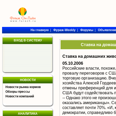
На главную
|
Фураж-Weekly
|
Форумы
|
Объявлени
ВХОД В СИСТЕМУ
Ставка на дома
Ставка на домашних жив
05.10.2006
Российские власти, похоже
провалу переговоров с СШ
торговую организацию. Вче
НОВОСТИ
хозяйства Алексей Гордеев
Новости рынка кормов
отмены преференций для и
Обзоры прессы
США будут содействовать п
Новости компаний
-- Однако этого не произо
оказались американцы». С
составляет почти 70%. «И,
демократии, справедливо б
АНАЛИТИКА