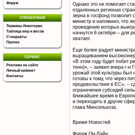
Форум
Однако это не помогает ст
отдаленных регионах страны
зерна в госфонд позволит 
СПРАВОЧНИК
министр и напомнил, что з
Термины Инкотермс
проведение которых выигр
Таблица мер и весов
начнутся 6 октября -- для 
Стандарты
хватает.
Прочее
Еще более радует министра
выращиванием высокоэнерге
СЕРВИС
«В этом году будет побит р
Реклама на сайте
тонн)», -- заявил вчера г-н
Личный кабинет
урожай этой культуры был 
Контакты
готовы к тому, что через п
продовольствия в ЕС», -- с
ограничения субсидий сель
ближайшее время в Европе
и переходить в другие сфе
глава Минсельхоза.
Время Новостей
Фураж Он-Лайн