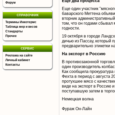
Еще два процесса
Форум
Еще один участник "мясного
баварского Меттена объяви
СПРАВОЧНИК
вторник административный 
Термины Инкотермс
том, что он годами сбывал
Таблица мер и весов
годности.
Стандарты
19 октября в городе Ландс
Прочее
дичью из Пассау, который 
предварительно этикетки на
СЕРВИС
На экспорт в Россию
Реклама на сайте
Личный кабинет
В противозаконной торговл
Контакты
один производитель колба
Как сообщила прокуратура 
Фехта в период с августа 
протухшее мясо с качеств
виде на экспорт в Россию 
поступавшую затем в торго
Немецкая волна
Фураж Он-Лайн