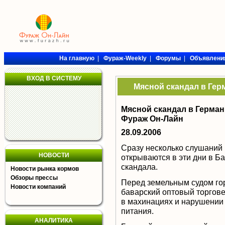
На главную
|
Фураж-Weekly
|
Форумы
|
Объявлени
ВХОД В СИСТЕМУ
Мясной скандал в Гер
Мясной скандал в Герман
Фураж Он-Лайн
28.09.2006
Сразу несколько слушаний 
НОВОСТИ
открываются в эти дни в Б
скандала.
Новости рынка кормов
Обзоры прессы
Перед земельным судом го
Новости компаний
баварский оптовый торгов
в махинациях и нарушении 
питания.
АНАЛИТИКА