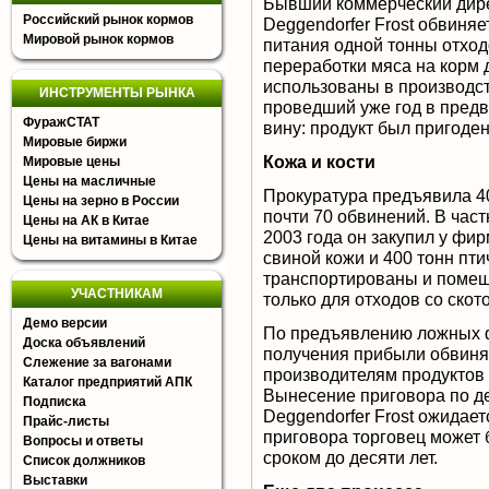
Бывший коммерческий дир
Российский рынок кормов
Deggendorfer Frost обвиня
Мировой рынок кормов
питания одной тонны отход
переработки мяса на корм 
использованы в производс
ИНСТРУМЕНТЫ РЫНКА
проведший уже год в предв
ФуражСТАТ
вину: продукт был пригоден
Мировые биржи
Кожа и кости
Мировые цены
Цены на масличные
Прокуратура предъявила 4
Цены на зерно в России
почти 70 обвинений. В част
Цены на АК в Китае
2003 года он закупил у фи
Цены на витамины в Китае
свиной кожи и 400 тонн пти
транспортированы и помещ
УЧАСТНИКАМ
только для отходов со скот
Демо версии
По предъявлению ложных ф
Доска объявлений
получения прибыли обвиня
Слежение за вагонами
производителям продуктов 
Каталог предприятий АПК
Вынесение приговора по д
Подписка
Deggendorfer Frost ожидает
Прайс-листы
приговора торговец может
Вопросы и ответы
сроком до десяти лет.
Список должников
Выставки