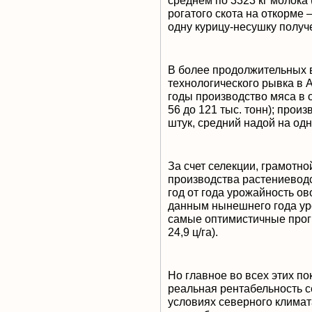
среднем по 3323 кг молока
рогатого скота на откорме – 
одну курицу-несушку получе
В более продолжительных 
технологического рывка в 
годы производство мяса в о
56 до 121 тыс. тонн); прои
штук, средний надой на одн
За счет селекции, грамотн
производства растениеводс
год от года урожайность о
данным нынешнего года ур
самые оптимистичные прогноз
24,9 ц/га).
Но главное во всех этих по
реальная рентабельность с
условиях северного климата