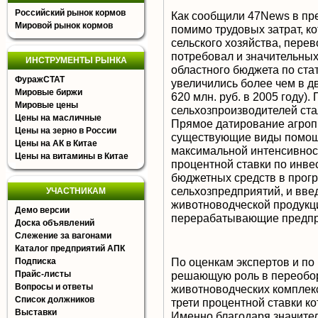
Российский рынок кормов
Как сообщили 47News в пре
Мировой рынок кормов
помимо трудовых затрат, к
сельского хозяйства, пере
потребовал и значительны
ИНСТРУМЕНТЫ РЫНКА
областного бюджета по ста
ФуражСТАТ
увеличились более чем в два
Мировые биржи
620 млн. руб. в 2005 году).
Мировые цены
сельхозпроизводителей ста
Цены на масличные
Прямое датирование агропр
Цены на зерно в России
существующие виды помощи
Цены на АК в Китае
максимальной интенсивнос
Цены на витамины в Китае
процентной ставки по инве
бюджетных средств в прогр
сельхозпредприятий, и вв
УЧАСТНИКАМ
животноводческой продукц
Демо версии
перерабатывающие предпр
Доска объявлений
Слежение за вагонами
Каталог предприятий АПК
По оценкам экспертов и по
Подписка
Прайс-листы
решающую роль в переобо
Вопросы и ответы
животноводческих комплекс
Список должников
трети процентной ставки ко
Выставки
Именно благодаря значите