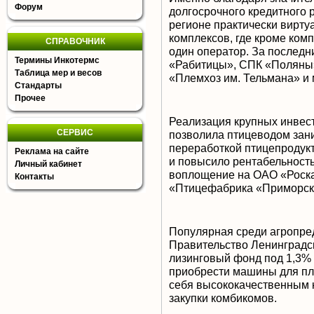
Форум
долгосрочного кредитного 
регионе практически вирт
комплексов, где кроме ком
СПРАВОЧНИК
один оператор. За послед
Термины Инкотермс
«Рабитицы», СПК «Поляны
Таблица мер и весов
«Племхоз им. Тельмана» и 
Стандарты
Прочее
Реализация крупных инвес
СЕРВИС
позволила птицеводом зани
переработкой птицепродукт
Реклама на сайте
и повысило рентабельность
Личный кабинет
воплощение на ОАО «Роск
Контакты
«Птицефабрика «Приморск
Популярная среди агропред
Правительство Ленинградск
лизинговый фонд под 1,3% 
приобрести машины для плю
себя высококачественным 
закупки комбикомов.