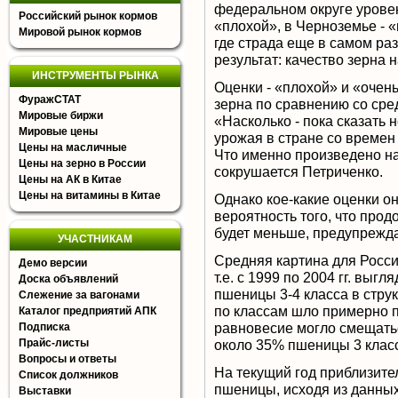
федеральном округе уровен
Российский рынок кормов
«плохой», в Черноземье - 
Мировой рынок кормов
где страда еще в самом ра
результат: качество зерна 
ИНСТРУМЕНТЫ РЫНКА
Оценки - «плохой» и «очень
ФуражСТАТ
зерна по сравнению со сре
Мировые биржи
«Насколько - пока сказать 
Мировые цены
урожая в стране со времен
Цены на масличные
Что именно произведено на
Цены на зерно в России
сокрушается Петриченко.
Цены на АК в Китае
Цены на витамины в Китае
Однако кое-какие оценки он
вероятность того, что про
будет меньше, предупрежда
УЧАСТНИКАМ
Средняя картина для Росси
Демо версии
т.е. с 1999 по 2004 гг. выг
Доска объявлений
пшеницы 3-4 класса в стру
Слежение за вагонами
по классам шло примерно п
Каталог предприятий АПК
равновесие могло смещатьс
Подписка
Прайс-листы
около 35% пшеницы 3 класса
Вопросы и ответы
На текущий год приблизите
Список должников
пшеницы, исходя из данных
Выставки