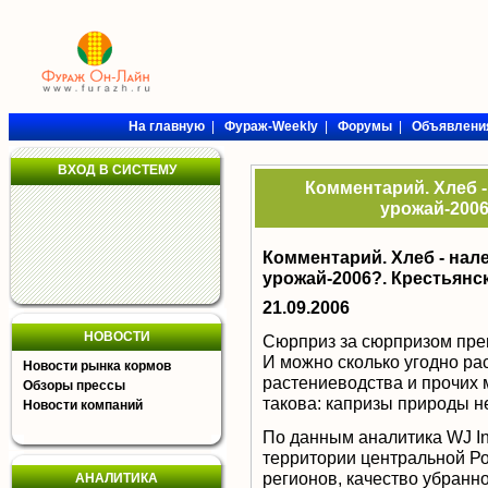
На главную
|
Фураж-Weekly
|
Форумы
|
Объявлени
ВХОД В СИСТЕМУ
Комментарий. Хлеб - 
урожай-2006
Комментарий. Хлеб - нале
урожай-2006?. Крестьянс
21.09.2006
НОВОСТИ
Сюрприз за сюрпризом пре
И можно сколько угодно ра
Новости рынка кормов
растениеводства и прочих 
Обзоры прессы
такова: капризы природы не
Новости компаний
По данным аналитика WJ In
территории центральной Р
регионов, качество убранн
АНАЛИТИКА