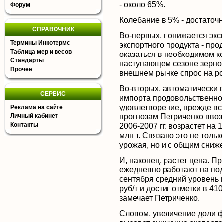
- около 65%.
Форум
Колебание в 5% - достаточ
СПРАВОЧНИК
Во-первых, понижается эк
Термины Инкотермс
экспортного продукта - пр
Таблица мер и весов
оказаться в необходимом ко
Стандарты
наступающем сезоне зерно
Прочее
внешнем рынке спрос на ро
Во-вторых, автоматически 
СЕРВИС
импорта продовольственног
удовлетворение, прежде вс
Реклама на сайте
прогнозам Петриченко ввоз
Личный кабинет
Контакты
2006-2007 гг. возрастет на 1
млн т. Связано это не толь
урожая, но и с общим сниж
И, наконец, растет цена. 
ежедневно работают на под
сентября средний уровень 
руб/т и достиг отметки в 41
замечает Петриченко.
Словом, увеличение доли ф