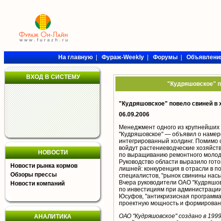
На главную
|
Фураж-Weekly
|
Форумы
|
Объявлени
ВХОД В СИСТЕМУ
"Кудряшовское" п
"Кудряшовское" повело свиней в 
06.09.2006
Менеджмент одного из крупнейших 
"Кудряшовское" — объявил о намере
интегрированный холдинг. Помимо с
войдут растениеводческие хозяйств
НОВОСТИ
по выращиванию ремонтного молодн
Руководство области выразило гото
Новости рынка кормов
лишней: конкуренция в отрасли в по
Обзоры прессы
специалистов, "рынок свинины насы
Вчера руководители ОАО "Кудряшов
Новости компаний
по инвестициям при администрации
Юсуфов, "антикризисная программа 
проектную мощность и формировани
ОАО "Кудряшовское" создано в 1999
АНАЛИТИКА