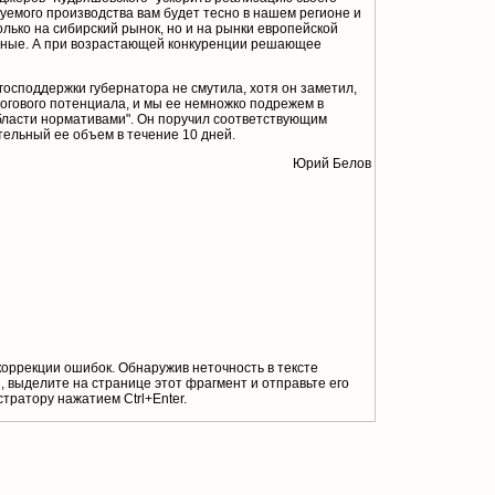
уемого производства вам будет тесно в нашем регионе и
лько на сибирский рынок, но и на рынки европейской
бежные. А при возрастающей конкуренции решающее
осподдержки губернатора не смутила, хотя он заметил,
логового потенциала, и мы ее немножко подрежем в
бласти нормативами". Он поручил соответствующим
ельный ее объем в течение 10 дней.
Юрий Белов
коррекции ошибок. Обнаружив неточность в тексте
 выделите на странице этот фрагмент и отправьте его
тратору нажатием Ctrl+Enter.