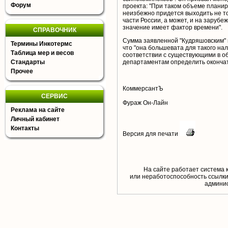
Форум
проекта: "При таком объеме планир
неизбежно придется выходить не то
части России, а может, и на зару
значение имеет фактор времени".
СПРАВОЧНИК
Сумма заявленной "Кудряшовским" г
Термины Инкотермс
что "она большевата для такого на
Таблица мер и весов
соответствии с существующими в о
Стандарты
департаментам определить окончат
Прочее
КоммерсантЪ
СЕРВИС
Фураж Он-Лайн
Реклама на сайте
Личный кабинет
Контакты
Версия для печати
На сайте работает система 
или неработоспособность ссылки,
aдминис