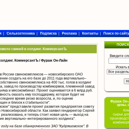
я
|
Сельхозтехника
|
Подписка
|
Реклама
|
Контакты
|
Поиск по сайт
ПОИСК
овело свиней в холдинг. КоммерсантЪ
Введите сл
холдинг. КоммерсантЪ /
Фураж Он-Лайн
Искать 
в России свинокомплексов — новосибирского ОАО
нии создать на его базе до 2011 года вертикально–
обственно свинокомплекса на 400 тыс. голов в холдинг
а, завод по производству комбикормов, племенной завод
яка и мясокомбинат. Проект оценивается в 6 млрд руб.
вность оказать ему господдержку, которая будет не
следнее время резко возросла, и, по оценке
Фураж Он-Л
щен и близок к стабильности".
цены, 
ское" представили проект развития предприятия совету
Ком
 Новосибирской области. Как заявил гендиректор Сергей
сырье дл
реализована, и теперь стоит новая цель — выход на
производст
е вертикально–интегрированного холдинга".
комбикор
 году на базе обанкроченного ЗАО "Кудряшовское". В