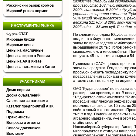
хозяйстве имелись два свиноводч
Российский рынок кормов
производство 108 тыс. откормочны
2000 свиноматок. В 2004 году убыт
Мировой рынок кормов
управлению пришла компания "РуКо
90% акций "Кудряшовского". В рек
вложила $11 млн. В 2005 году чист
ИНСТРУМЕНТЫ РЫНКА
2006 года — 88 млн руб. Сегодня 
ФуражСТАТ
По словам господина Юсуфова, прое
холдинга войдут растениеводческие 
Мировые биржи
завод по производству комбикормов
Мировые цены
выращиванию 20 тыс. голов ремонт
Цены на масличные
свинокомплекс и мясокомбинат. Пог
Цены на зерно в России
получать 45 тыс. т мяса сырья и 54
Цены на АК в Китае
Руководство ОАО оценило проект в 6
Цены на витамины в Китае
заемные средства. Гендиректор сви
просьбой оказать господдержку почт
предоставления субсидии на компе
а также льгот по налогу на имущес
УЧАСТНИКАМ
ОАО "Кудряшовское" не первым из 
Демо версии
расширении производства. В после
Доска объявлений
"Ъ" директор свинокомплекса "Томс
Слежение за вагонами
проводит комплексную реконструкц
поголовья с нынешних 15 тыс. до 2
Каталог предприятий АПК
собственный свинокомплекс в Прок
Подписка
тыс. т в год. Подобные проекты зн
Прайс-листы
аграрного маркетинга, уже в этом г
Вопросы и ответы
стабильности".
Новосибирский губернатор Виктор Т
Список должников
мясопродуктов и стимулы нацпроек
Выставки
свинокомплексов". Он призвал мене