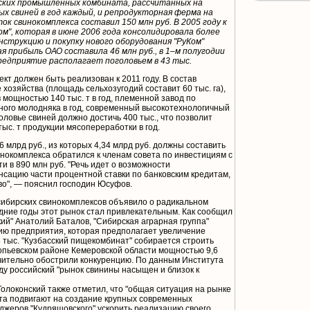
еских промышленных комбината, рассчитанных на
х свиней в год каждый, и репродукторная ферма на
ок свинокомплекса составил 150 млн руб. В 2005 году к
м", которая в июне 2006 года консолидировала более
онструкцию и покупку нового оборудования "РуКом"
ая прибыль ОАО составила 46 млн руб., в 1–м полугодии
предприятие располагает поголовьем в 43 тыс.
кт должен быть реализован к 2011 году. В состав
хозяйства (площадь сельхозугодий составит 60 тыс. га),
 мощностью 140 тыс. т в год, племенной завод по
ного молодняка в год, современный высокотехнологичный
оловье свиней должно достичь 400 тыс., что позволит
 тыс. т продукции мясопереработки в год.
 млрд руб., из которых 4,34 млрд руб. должны составить
нокомплекса обратился к членам совета по инвестициям с
и в 890 млн руб. "Речь идет о возможности
нсацию части процентной ставки по банковским кредитам,
тво", — пояснил господин Юсуфов.
сибирских свинокомплексов объявило о радикальном
дние годы этот рынок стал привлекательным. Как сообщил
кий" Анатолий Баталов, "Сибирская аграрная группа"
ию предприятия, которая предполагает увеличение
5 тыс. "Кузбасский пищекомбинат" собирается строить
опьевском районе Кемеровской области мощностью 9,6
ачительно обострили конкуренцию. По данным Института
оду российский "рынок свинины насыщен и близок к
олоконский также отметил, что "общая ситуация на рынке
та подвигают на создание крупных современных
джеров "Кудряшовского" ускорить реализацию своего