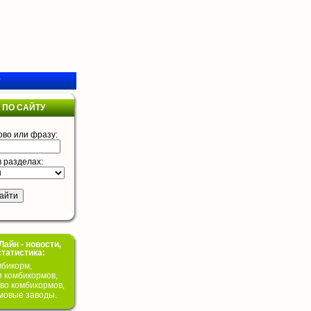
у
 ПО САЙТУ
ово или фразу:
в разделах:
айн - новости,
статистика:
бикорм,
я комбикормов,
во комбикормов,
мовые заводы.