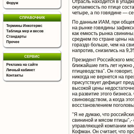
Отрасль находится в упадке
Форум
окупаемость по птице соста
четыре, а по говядине — се
СПРАВОЧНИК
По данным ИАМ, при общем 
Термины Инкотермс
на рынке говядины зафикс
Таблица мер и весов
как емкость рынка свинины,
Стандарты
среднем по стране цены на
Прочее
гораздо больше, чем на сви
напротив, снизились на 9,3
СЕРВИС
Президент Российского мяс
Реклама на сайте
ближайшие пять лет нужно 
Личный кабинет
птицеводства". Он говорит,
Контакты
никогда не вернется на пре
присутствует дефицит пре
высокой цены недостаточно
на развитие этого бизнеса
свиноводством, а когда это
восстановлением поголовь
"Я не думаю, что российск
свининой и мясом птицы",-
управляющей компании мяс
Кофман. Он считает, что п