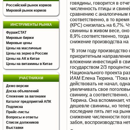
говядины, говорится в отч
Российский рынок кормов
численность птицы и свине
Мировой рынок кормов
сравнению с аналогичным 
соответственно, в то время
(КРС) снизилась на 6,7%. Ч
ИНСТРУМЕНТЫ РЫНКА
свинины в живом весе, оно
ФуражСТАТ
8,9% соответственно, тогд
Мировые биржи
снижение производства на 
Мировые цены
Цены на масличные
"В этом году производство
Цены на зерно в России
приоритетным направление
Цены на АК в Китае
вложении инвестиций в сви
Цены на витамины в Китае
государством 2/3 процентно
Национального проекта разв
ИАМ Елена Тюрина. "Пока н
УЧАСТНИКАМ
действовать не начал, одн
Демо версии
увеличивать свое поголовь
Доска объявлений
свинину, а соответственно
Слежение за вагонами
Тюрина. Она вспоминает, ч
Каталог предприятий АПК
дешевле свинины, но тепер
Подписка
последние пять лет на рын
Прайс-листы
снижение численности погол
Вопросы и ответы
забоя, воспроизводства нет
Список должников
Выставки