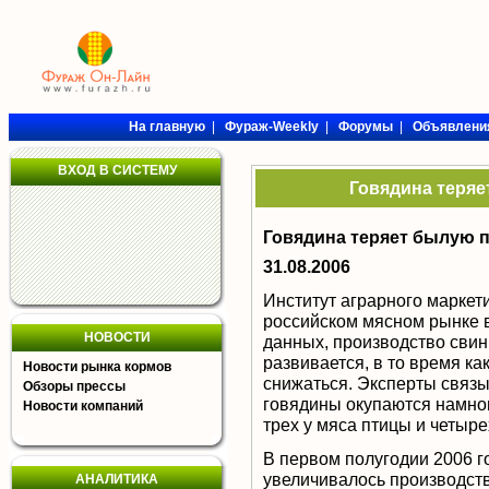
На главную
|
Фураж-Weekly
|
Форумы
|
Объявлени
ВХОД В СИСТЕМУ
Говядина теряе
Говядина теряет былую п
31.08.2006
Институт аграрного маркети
российском мясном рынке в
НОВОСТИ
данных, производство свин
развивается, в то время к
Новости рынка кормов
снижаться. Эксперты связы
Обзоры прессы
говядины окупаются намног
Новости компаний
трех у мяса птицы и четыре
В первом полугодии 2006 г
увеличивалось производст
АНАЛИТИКА