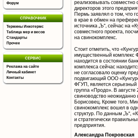
реализовывать совместно 
Форум
директоров этого предприя
Пермь заявлял о том, что 
СПРАВОЧНИК
в крае в обмен на префере
источника „Ъ“, сейчас на «
Термины Инкотермс
совместного проекта, посчи
Таблица мер и весов
на свинокомплекс.
Стандарты
Прочее
Стоит отметить, что «Кунг
имущественный комплекс Ф
СЕРВИС
находится в состоянии бан
комплекса сейчас находитс
Реклама на сайте
не согласовало оценку пре
Личный кабинет
подвигающий ООО «Кунгурс
Контакты
ФГУП, является серьезный с
группа «Продо». В августе
свиноводство неожиданно 
Борисовец. Кроме того, Ми
свинокомплекс вошел в о
структур. По данным „Ъ“, 
и стратегически правильны
предприятия.
Александра Покровская