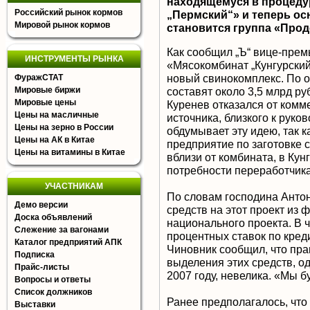
находящемуся в процеду
Российский рынок кормов
„Пермский“» и теперь ос
Мировой рынок кормов
становится группа «Прод
Как сообщил „Ъ“ вице-пре
ИНСТРУМЕНТЫ РЫНКА
«Мясокомбинат „Кунгурский
новый свинокомплекс. По о
ФуражСТАТ
составят около 3,5 млрд ру
Мировые биржи
Мировые цены
Куренев отказался от комм
Цены на масличные
источника, близкого к рук
Цены на зерно в России
обдумывает эту идею, так к
Цены на АК в Китае
предприятие по заготовке
Цены на витамины в Китае
вблизи от комбината, в Кун
потребности переработчика
УЧАСТНИКАМ
По словам господина Антон
Демо версии
средств на этот проект из
Доска объявлений
национального проекта. В 
Слежение за вагонами
процентных ставок по креди
Каталог предприятий АПК
Чиновник сообщил, что пра
Подписка
выделения этих средств, од
Прайс-листы
2007 году, невелика. «Мы б
Вопросы и ответы
Список должников
Ранее предполагалось, что 
Выставки