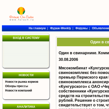
На главную
|
Фураж-Weekly
|
Форумы
|
Объявлени
ВХОД В СИСТЕМУ
Один в с
Один в свинарнике. Комм
30.08.2006
Мясокомбинат «Кунгурск
свинокомплекс без помо
НОВОСТИ
премьер Пермского края 
свинокомплекса анонсир
Новости рынка кормов
«Кунгурского» с ОАО «Че
Обзоры прессы
Новости компаний
собственники «Кунгурско
средств на строительств
рублей. Решение о строи
свидетельствует о том, ч
АНАЛИТИКА