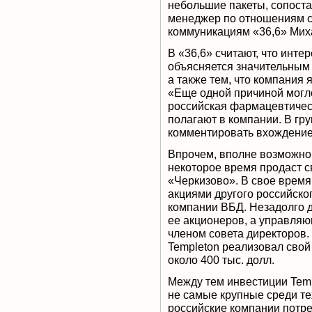
небольшие пакеты, сопоста
менеджер по отношениям с
коммуникациям «36,6» Мих
В «36,6» считают, что инте
объясняется значительным
а также тем, что компания
«Еще одной причиной могло
российская фармацевтичес
полагают в компании. В гр
комментировать вхождение 
Впрочем, вполне возможно, 
некоторое время продаст с
«Черкизово». В свое время
акциями другого российског
компании ВБД. Незадолго д
ее акционеров, а управля
членом совета директоров
Templeton реализовал свой
около 400 тыс. долл.
Между тем инвестиции Tem
не самые крупные среди те
российские компании потреб