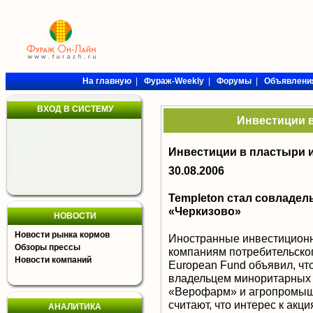
На главную
|
Фураж-Weekly
|
Форумы
|
Объявлени
ВХОД В СИСТЕМУ
Инвестиции в
Инвестиции в пластыри и 
30.08.2006
Templeton стал совладе
«Черкизово»
НОВОСТИ
Новости рынка кормов
Иностранные инвестиционн
Обзоры прессы
компаниям потребительского
Новости компаний
European Fund объявил, что
владельцем миноритарных 
«Верофарм» и агропромышл
считают, что интерес к ак
АНАЛИТИКА