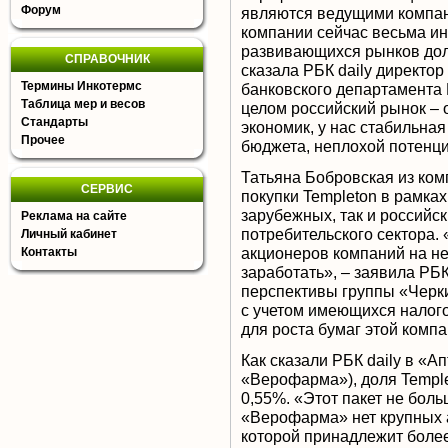
Форум
являются ведущими компан
компании сейчас весьма ин
развивающихся рынков дол
СПРАВОЧНИК
сказала РБК daily директо
Термины Инкотермс
банковского департамента
Таблица мер и весов
целом российский рынок –
Стандарты
экономик, у нас стабильна
Прочее
бюджета, неплохой потенци
Татьяна Бобровская из ко
СЕРВИС
покупки Templeton в рамка
зарубежных, так и российс
Реклама на сайте
потребительского сектора. 
Личный кабинет
акционеров компаний на не
Контакты
заработать», – заявила РБК
перспективы группы «Черк
с учетом имеющихся налог
для роста бумаг этой компа
Как сказали РБК daily в «А
«Верофарма»), доля Templ
0,55%. «Этот пакет не боль
«Верофарма» нет крупных а
которой принадлежит более