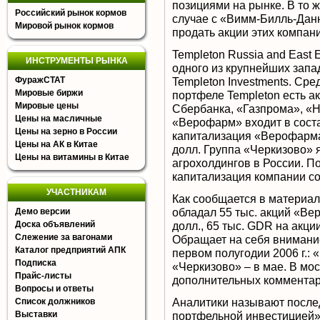
позициями на рынке. В то ж
Российский рынок кормов
случае с «Вимм-Билль-Данн
Мировой рынок кормов
продать акции этих компан
Templeton Russia and East
ИНСТРУМЕНТЫ РЫНКА
одного из крупнейших запа
ФуражСТАТ
Templeton Investments. Ср
Мировые биржи
портфеле Templeton есть 
Мировые цены
Сбербанка, «Газпрома», «Н
Цены на масличные
«Верофарм» входит в соста
Цены на зерно в России
капитализация «Верофарма»
Цены на АК в Китае
долл. Группа «Черкизово» 
Цены на витамины в Китае
агрохолдингов в России. По
капитализация компании со
УЧАСТНИКАМ
Как сообщается в материал
обладал 55 тыс. акций «В
Демо версии
Доска объявлений
долл., 65 тыс. GDR на акци
Слежение за вагонами
Обращает на себя внимание
Каталог предприятий АПК
первом полугодии 2006 г.:
Подписка
«Черкизово» – в мае. В мо
Прайс-листы
дополнительных комментар
Вопросы и ответы
Аналитики называют после
Список должников
Выставки
портфельной инвестицией»