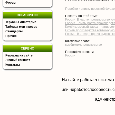
Форум
Перейти к списку новостей фура
СПРАВОЧНИК
Новости по этой теме:
Россия: В марте производство к
Термины Инкотермс
Россия: Темпы роста производст
Таблица мер и весов
Комбикормовый завод планируетс
Объём производства комбикормов 
Стандарты
Россия: В январе производство 
Прочее
Ключевые слова:
комбикорм
,
производство
СЕРВИС
География новости:
Реклама на сайте
Россия
Личный кабинет
Контакты
На сайте работает система
или неработоспособность с
aдминистр