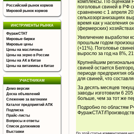
комплексы. По оценкам Р
Российский рынок кормов
поголовья свиней в РФ сн
Мировой рынок кормов
сравнению с 1 апреля 201
сельхозорганизациях выро
время как у населения о
ИНСТРУМЕНТЫ РЫНКА
(фермерских) хозяйствах
ФуражСТАТ
Увеличение выработки к
Мировые биржи
прошлым годом произош
Мировые цены
(+11%). Поголовье свине
Цены на масличные
выросло за год на 8%, 2
Цены на зерно в России
Цены на АК в Китае
Крупнейшим региональн
Цены на витамины в Китае
свиней остается Белгоро
периоде предприятия обл
для свиней, что составл
УЧАСТНИКАМ
За десять месяцев теку
Демо версии
заводы изготовили 6 205
Доска объявлений
больше, чем за тот же п
Слежение за вагонами
Каталог предприятий АПК
Подробно по областям Р
Подписка
ФуражСТАТ/Производств
Прайс-листы
Вопросы и ответы
Список должников
Выставки
По этой статье комментариев не