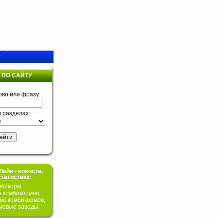
у
 ПО САЙТУ
ово или фразу:
в разделах:
айн - новости,
статистика:
бикорм,
я комбикормов,
во комбикормов,
мовые заводы.