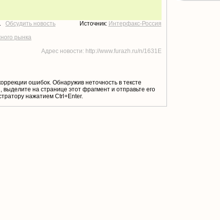
т.
Обсудить новость
Источник:
Интерфакс-Россия
жного рынка
Адрес новости: http://www.furazh.ru/n/1631E
коррекции ошибок. Обнаружив неточность в тексте
 выделите на странице этот фрагмент и отправьте его
тратору нажатием Ctrl+Enter.