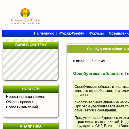
На главную
|
Фураж-Weekly
|
Форумы
|
Объявлени
ВХОД В СИСТЕМУ
Оренбургская область в
8 июля 2026 г.12:45
Оренбургская область в I
Оренбургская область в I полуг
НОВОСТИ
млн, это вдвое больше, чем год
региона.
Новости рынка кормов
Обзоры прессы
"Положительная динамика наблюд
При этом увеличивается доля то
Новости компаний
отмечается в сообщении.
Продукция оренбургских сельхо
стран мира, включая Китай, Инди
государства СНГ, Ближнего Вост
АНАЛИТИКА