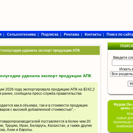
я
|
Сельхозтехника
|
Подписка
|
Реклама
|
Контакты
|
Поиск по сайт
ПОИСК
 I полугодии удвоила экспорт продукции АПК
Введите сл
Искать 
 полугодии удвоила экспорт продукции АПК
одии 2026 года экспортировала продукцию АПК на $242,2
ом ранее, сообщила пресс-служба правительства
Фураж Он-Л
ается как в объемах, так и в стоимости продукции.
цены, 
варов с высокой добавленной стоимостью", -
Ком
сырье дл
зтоваропроизводителей поставляется в более чем 20
производст
ю, Турцию, Иран, Беларусь, Казахстан, а также другие
комбикор
ока, Азии и Европы.