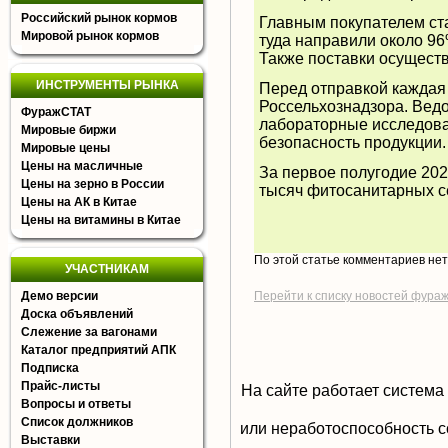
Российский рынок кормов
Главным покупателем ст
Мировой рынок кормов
туда направили около 96
Также поставки осуществ
ИНСТРУМЕНТЫ РЫНКА
Перед отправкой каждая
Россельхознадзора. Вед
ФуражСТАТ
лабораторные исследова
Мировые биржи
безопасность продукции.
Мировые цены
Цены на масличные
За первое полугодие 202
Цены на зерно в России
тысяч фитосанитарных с
Цены на АК в Китае
Цены на витамины в Китае
По этой статье комментариев не
УЧАСТНИКАМ
Демо версии
Перейти к списку новостей фура
Доска объявлений
Слежение за вагонами
Каталог предприятий АПК
Подписка
Прайс-листы
На сайте работает система
Вопросы и ответы
Список должников
или неработоспособность с
Выставки