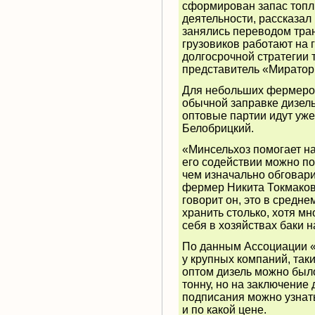
сформирован запас топл
деятельности, рассказал
занялись переводом тран
грузовиков работают на 
долгосрочной стратегии
представитель «Миратор
Для небольших фермеров
обычной заправке дизель 
оптовые партии идут уже
Белобрицкий.
«Минсельхоз помогает на
его содействии можно по
чем изначально обговар
фермер Никита Токмаков
говорит он, это в среднем
хранить столько, хотя м
себя в хозяйствах баки н
По данным Ассоциации 
у крупных компаний, так
оптом дизель можно было
тонну, но на заключение 
подписания можно узнать,
и по какой цене.