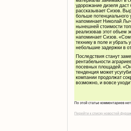
материалы занимают в се
удорожание дизеля даст 
рассказывает Сизов. Вы
больше потенциального у
напоминает Николай Лыче
нынешней стоимости топл
реализовав этот объем зе
напоминает Сизов. «Сомн
технику в поле и убрать
небольшие задержки в от
Последствия станут зам
рентабельности аграрие
посевных площадей. «Оно
тенденция может усугуби
компании продолжат сок
возможно, и вовсе уходи
По этой статье комментариев не
Перейти к списку новостей фура