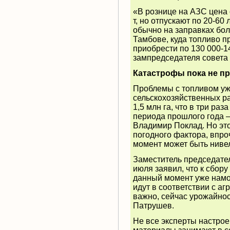
«В рознице на АЗС цена о
т, но отпускают по 20-60 
обычно на заправках бо
Тамбове, куда топливо п
приобрести по 130 000-1
зампредседателя совета
Катастрофы пока не п
Проблемы с топливом уж
сельскохозяйственных ра
1,5 млн га, что в три ра
периода прошлого года —
Владимир Поклад. Но это
погодного фактора, впро
момент может быть нивел
Заместитель председате
июля
заявил
, что к сбор
данный момент уже намо
идут в соответствии с аг
важно, сейчас урожайно
Патрушев.
Не все эксперты настро