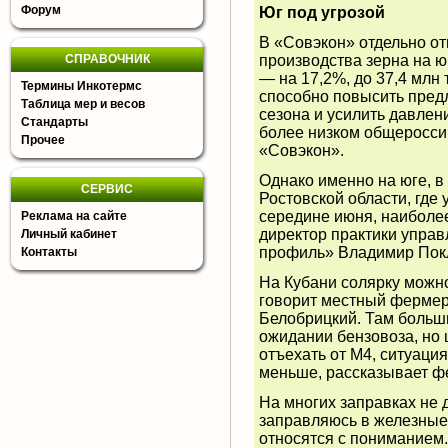
Форум
Юг под угрозой
В «Совэкон» отдельно
от
СПРАВОЧНИК
производства зерна на ю
— на 17,2%, до 37,4 млн 
Термины Инкотермс
способно повысить пред
Таблица мер и весов
сезона и усилить давле
Стандарты
более низком общеросси
Прочее
«Совэкон».
Однако именно на юге, в
СЕРВИС
Ростовской области, где 
середине июня, наиболее
Реклама на сайте
директор практики управ
Личный кабинет
профиль» Владимир Пок
Контакты
На Кубани солярку можн
говорит местный фермер
Белобрицкий. Там больш
ожидании бензовоза, но 
отъехать от М4, ситуация
меньше, рассказывает ф
На многих заправках не
заправляюсь в железные
относятся с пониманием