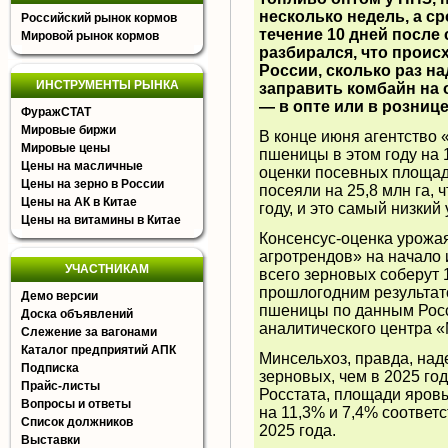
несколько недель, а ср
Российский рынок кормов
течение 10 дней после 
Мировой рынок кормов
разбирался, что проис
России, сколько раз на
ИНСТРУМЕНТЫ РЫНКА
заправить комбайн на 
— в опте или в розниц
ФуражСТАТ
Мировые биржи
В конце июня агентство 
Мировые цены
пшеницы в этом году на 1
Цены на масличные
оценки посевных площад
Цены на зерно в России
посеяли на 25,8 млн га, 
Цены на АК в Китае
году, ​и это самый низкий 
Цены на витамины в Китае
Консенсус-оценка урожа
агротрендов» на начало 
УЧАСТНИКАМ
всего зерновых соберут 1
прошлогодним результато
Демо версии
пшеницы по
данным
Росс
Доска объявлений
аналитического центра 
Слежение за вагонами
Каталог предприятий АПК
Минсельхоз, правда,
над
Подписка
зерновых, чем в 2025 год
Прайс-листы
Росстата, площади яровы
Вопросы и ответы
на 11,3% и 7,4% соответ
Список должников
2025 года.
Выставки