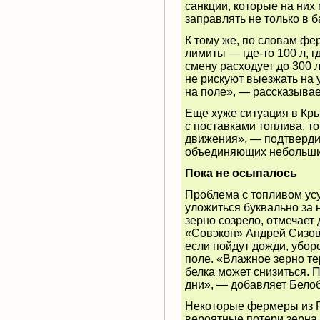
санкции, которые на них 
заправлять не только в 
К тому же, по словам фе
лимиты — где-то 100 л, г
смену расходует до 300 
не рискуют выезжать на 
на поле», — рассказывае
Еще хуже ситуация в Кры
с поставками топлива, то
движения», — подтвердил
объединяющих небольши
Пока не осыпалось
Проблема с топливом усу
уложиться буквально за 
зерно созрело, отмечает
«Совэкон» Андрей Сизов.
если пойдут дожди, убор
поле. «Влажное зерно те
белка может снизиться. 
дни», — добавляет Бело
Некоторые фермеры из Р
вероятные потери зерна