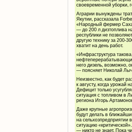
своевременной уборки, 
Аграрии вынуждены трати
Якутии, рассказала Forb
«Народный фермер Саха»
— до 200 л дизтоплива н
республики не позволяют
другую технику за 200-30
хватит на день работ.
«Инфраструктура такова,
нефтеперерабатывающий з
него дизель, возможно, о
— поясняет Николай Лыч
Неизвестно, как будет ра
к августу, когда урожай 
Дефицит только усугубля
ситуация с топливом в Л
региона Игорь Артамоно
Даже крупные агропроизв
будут делать в ближайш
на сельхозпредприятии в
ситуацию «критической».
— никто не знает. Пока 