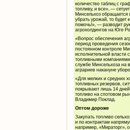
количество таблиц с гра
топливу, и все», — сету
Минсельхоз обращается в
убрать урожай, то будет 
помочь!», — разводит ру
агрохолдингов на Юге Р
«Вопрос обеспечения аг
период проведения сезо
постоянном контроле Ми
исполнительной власти с
топливными компаниями и
службе Минсельхоза на в
аграриев накануне убор
«Для мелких и средних 
топливных резервов, сит
покрывают лишь 14 дней
топливо на спотовом ры
Владимир Поклад.
Оптом дороже
Закупать топливо сельхо
и по контрактам напряму
например, «Мираторг», о