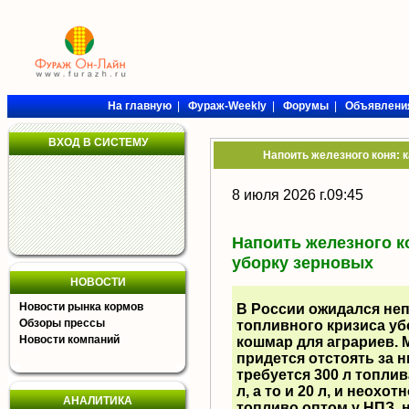
На главную
|
Фураж-Weekly
|
Форумы
|
Объявлени
ВХОД В СИСТЕМУ
Напоить железного коня: 
8 июля 2026 г.09:45
Напоить железного к
уборку зерновых
НОВОСТИ
Новости рынка кормов
В России ожидался неп
Обзоры прессы
топливного кризиса у
Новости компаний
кошмар для аграриев. М
придется отстоять за 
требуется 300 л топлив
л, а то и 20 л, и неохо
АНАЛИТИКА
топливо оптом у НПЗ, 