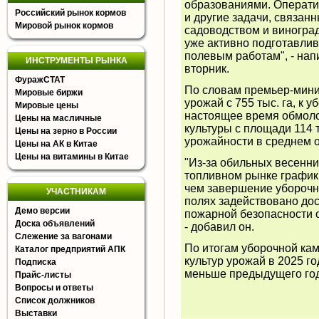
образованиями. Операти
Российский рынок кормов
и другие задачи, связан
Мировой рынок кормов
садоводством и виногра
уже активно подготавли
полевым работам", - нап
ИНСТРУМЕНТЫ РЫНКА
вторник.
ФуражСТАТ
По словам премьер-минис
Мировые биржи
урожай с 755 тыс. га, к 
Мировые цены
настоящее время обмол
Цены на масличные
культуры с площади 114 т
Цены на зерно в России
урожайности в среднем ок
Цены на АК в Китае
Цены на витамины в Китае
"Из-за обильных весенни
топливном рынке график 
чем завершение уборочно
УЧАСТНИКАМ
полях задействовано дос
Демо версии
пожарной безопасности 
Доска объявлений
- добавил он.
Слежение за вагонами
По итогам уборочной ка
Каталог предприятий АПК
культур урожай в 2025 го
Подписка
меньше предыдущего год
Прайс-листы
Вопросы и ответы
Список должников
Выставки