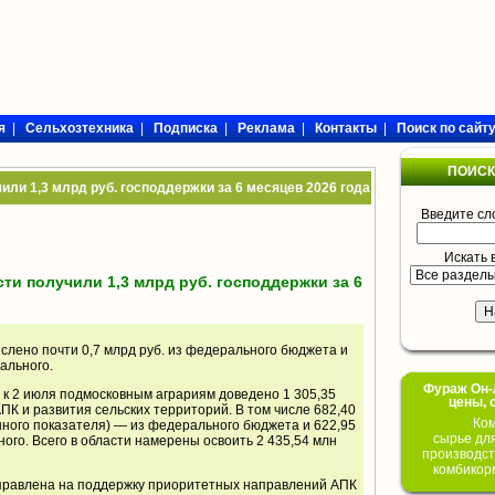
я
|
Сельхозтехника
|
Подписка
|
Реклама
|
Контакты
|
Поиск по сайт
ПОИСК
ли 1,3 млрд руб. господдержки за 6 месяцев 2026 года
Введите сл
Искать 
ти получили 1,3 млрд руб. господдержки за 6
слено почти 0,7 млрд руб. из федерального бюджета и
ального.
Фураж Он-Л
 к 2 июля подмосковным аграриям доведено 1 305,35
цены, 
ПК и развития сельских территорий. В том числе 682,40
Ком
нного показателя) — из федерального бюджета и 622,95
сырье дл
ного. Всего в области намерены освоить 2 435,54 млн
производст
комбикор
правлена на поддержку приоритетных направлений АПК