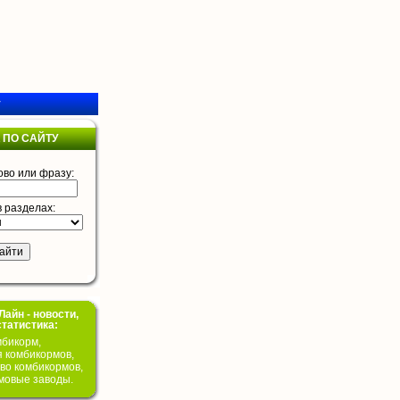
у
 ПО САЙТУ
ово или фразу:
в разделах:
айн - новости,
статистика:
бикорм,
я комбикормов,
во комбикормов,
мовые заводы.