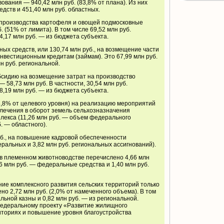
ования — 940,42 млн руб. (83,8% от плана). Из них
дств и 451,40 млн руб. областных.
производства картофеля и овощей подмосковные
. (51% от лимита). В том числе 69,52 млн руб.
,17 млн руб. — из бюджета субъекта.
ых средств, или 130,74 млн руб., на возмещение части
инвестиционным кредитам (займам). Это 67,99 млн руб.
н руб. региональной.
бсидию на возмещение затрат на производство
 58,73 млн руб. В частности, 30,54 млн руб.
,19 млн руб. — из бюджета субъекта.
(8,8% от целевого уровня) на реализацию мероприятий
лечения в оборот земель сельхозназначения
лекса (11,26 млн руб. — объем федерального
. — областного).
уб., на повышение кадровой обеспеченности
еральных и 3,82 млн руб. региональных ассигнований).
 в племенном животноводстве перечислено 4,66 млн
,26 млн руб. — федеральные средства и 1,40 млн руб.
ие комплексного развития сельских территорий только
но 2,72 млн руб. (2,0% от намеченного объема). В том
льной казны и 0,82 млн руб. — из региональной.
федеральному проекту «Развитие жилищного
иториях и повышение уровня благоустройства