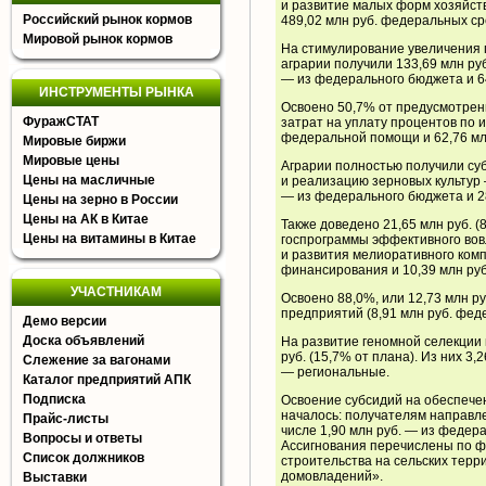
и развитие малых форм хозяйств
Российский рынок кормов
489,02 млн руб. федеральных сре
Мировой рынок кормов
На стимулирование увеличения 
аграрии получили 133,69 млн руб
— из федерального бюджета и 64
ИНСТРУМЕНТЫ РЫНКА
Освоено 50,7% от предусмотренн
ФуражСТАТ
затрат на уплату процентов по 
федеральной помощи и 62,76 мл
Мировые биржи
Мировые цены
Аграрии полностью получили су
Цены на масличные
и реализацию зерновых культур —
— из федерального бюджета и 28
Цены на зерно в России
Цены на АК в Китае
Также доведено 21,65 млн руб. 
Цены на витамины в Китае
госпрограммы эффективного вов
и развития мелиоративного комп
финансирования и 10,39 млн руб
УЧАСТНИКАМ
Освоено 88,0%, или 12,73 млн р
предприятий (8,91 млн руб. фед
Демо версии
Доска объявлений
На развитие геномной селекции
руб. (15,7% от плана). Из них 3
Слежение за вагонами
— региональные.
Каталог предприятий АПК
Подписка
Освоение субсидий на обеспечен
началось: получателям направле
Прайс-листы
числе 1,90 млн руб. — из федера
Вопросы и ответы
Ассигнования перечислены по 
Список должников
строительства на сельских терр
домовладений».
Выставки