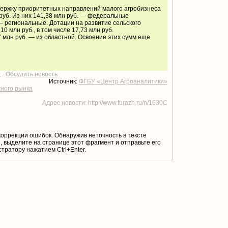
ержку приоритетных направлений малого агробизнеса
 руб. Из них 141,38 млн руб. — федеральные
 — региональные. Дотации на развитие сельского
0 млн руб., в том числе 17,73 млн руб.
 млн руб. — из областной. Освоение этих сумм еще
т.
Обсудить новость
Источник:
ФГБУ «Центр Агроаналитики»
жного рынка
Адрес новости: http://www.furazh.ru/n/1630C
коррекции ошибок. Обнаружив неточность в тексте
 выделите на странице этот фрагмент и отправьте его
тратору нажатием Ctrl+Enter.