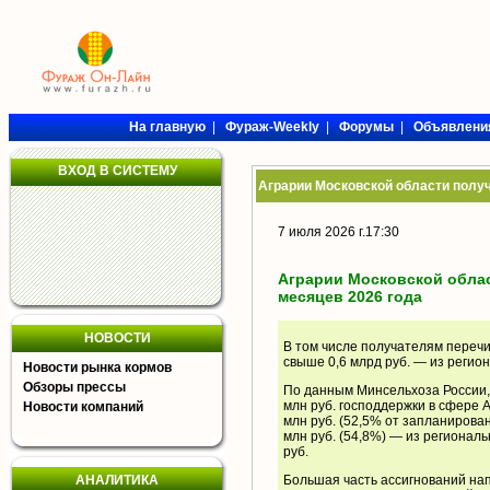
На главную
|
Фураж-Weekly
|
Форумы
|
Объявлени
ВХОД В СИСТЕМУ
Аграрии Московской области получи
7 июля 2026 г.17:30
Аграрии Московской облас
месяцев 2026 года
НОВОСТИ
В том числе получателям перечи
свыше 0,6 млрд руб. — из регион
Новости рынка кормов
Обзоры прессы
По данным Минсельхоза России,
млн руб. господдержки в сфере А
Новости компаний
млн руб. (52,5% от запланирова
млн руб. (54,8%) — из региональ
руб.
АНАЛИТИКА
Большая часть ассигнований на