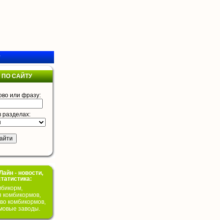
у
 ПО САЙТУ
ово или фразу:
в разделах:
айн - новости,
статистика:
бикорм,
я комбикормов,
во комбикормов,
мовые заводы.