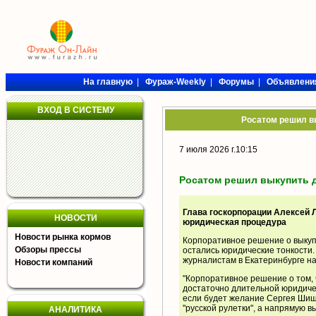
На главную
|
Фураж-Weekly
|
Форумы
|
Объявлени
ВХОД В СИСТЕМУ
Росатом решил в
7 июля 2026 г.10:15
Росатом решил выкупить 
Глава госкорпорации Алексей 
НОВОСТИ
юридическая процедура
Новости рынка кормов
Корпоративное решение о выкуп
Обзоры прессы
остались юридические тонкости.
журналистам в Екатеринбурге н
Новости компаний
"Корпоративное решение о том, 
достаточно длительной юридиче
если будет желание Сергея Шишк
"русской рулетки", а напрямую вы
АНАЛИТИКА