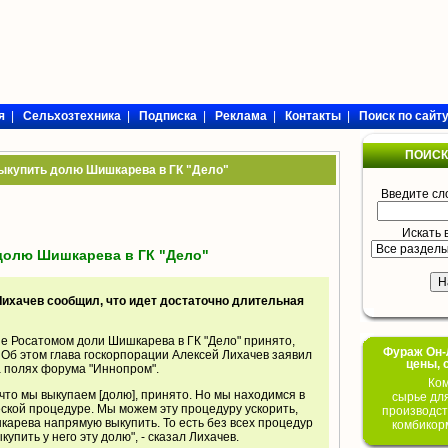
я
|
Сельхозтехника
|
Подписка
|
Реклама
|
Контакты
|
Поиск по сайт
ПОИСК
ыкупить долю Шишкарева в ГК "Дело"
Введите сл
Искать 
долю Шишкарева в ГК "Дело"
Лихачев сообщил, что идет достаточно длительная
е Росатомом доли Шишкарева в ГК "Дело" принято,
Фураж Он-Л
 Об этом глава госкорпорации Алексей Лихачев заявил
цены, 
а полях форума "Иннопром".
Ком
что мы выкупаем [долю], принято. Но мы находимся в
сырье дл
ской процедуре. Мы можем эту процедуру ускорить,
производст
арева напрямую выкупить. То есть без всех процедур
комбикор
купить у него эту долю", - сказал Лихачев.