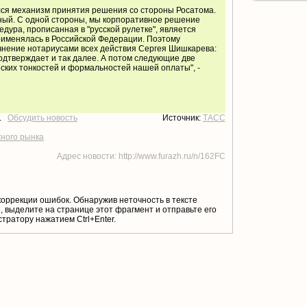
ился механизм принятия решения со стороны Росатома.
ный. С одной стороны, мы корпоративное решение
едура, прописанная в "русской рулетке", является
рименялась в Российской Федерации. Поэтому
очнение нотариусами всех действия Сергея Шишкарева:
подтверждает и так далее. А потом следующие две
ских тонкостей и формальностей нашей оплаты", -
т.
Обсудить новость
Источник:
ТАСС
жного рынка
Адрес новости: http://www.furazh.ru/n/162FC
коррекции ошибок. Обнаружив неточность в тексте
 выделите на странице этот фрагмент и отправьте его
тратору нажатием Ctrl+Enter.