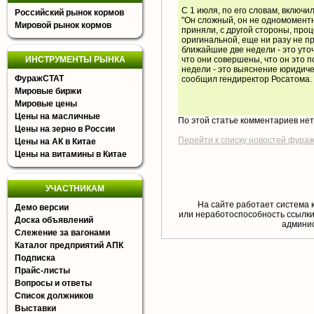
С 1 июля, по его словам, включ
Российский рынок кормов
"Он сложный, он не одномомент
Мировой рынок кормов
приняли, с другой стороны, проц
оригинальной, еще ни разу не п
ближайшие две недели - это ут
ИНСТРУМЕНТЫ РЫНКА
что они совершены, что он это 
недели - это выяснение юридиче
ФуражСТАТ
сообщил гендиректор Росатома.
Мировые биржи
Мировые цены
Цены на масличные
По этой статье комментариев не
Цены на зерно в России
Перейти к списку новостей фура
Цены на АК в Китае
Цены на витамины в Китае
УЧАСТНИКАМ
На сайте работает система 
Демо версии
или неработоспособность ссылки,
Доска объявлений
aдминис
Слежение за вагонами
Каталог предприятий АПК
Подписка
Прайс-листы
Вопросы и ответы
Список должников
Выставки