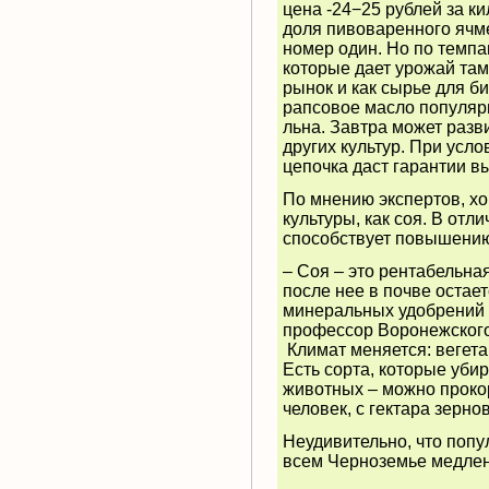
цена -24−25 рублей за ки
доля пивоваренного ячм
номер один. Но по темпа
которые дает урожай там,
рынок и как сырье для б
рапсовое масло популярн
льна. Завтра может разв
других культур. При усл
цепочка даст гарантии в
По мнению экспертов, хо
культуры, как соя. В отл
способствует повышению
– Соя – это рентабельна
после нее в почве остает
минеральных удобрений 
профессор Воронежского
Климат меняется: вегет
Есть сорта, которые убир
животных – можно прокор
человек, с гектара зернов
Неудивительно, что попу
всем Черноземье медленн