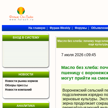
На главную
|
Фураж-Weekly
|
Форумы
|
Объявлени
ВХОД В СИСТЕМУ
Масло без хлеба: почему подсолне
еще культуры
7 июля 2026 г.09:45
Масло без хлеба: по
пшеницу с воронежск
НОВОСТИ
могут прийти на сме
Новости рынка кормов
Обзоры прессы
Новости компаний
Воронежский сельский п
подсолнечник изрядно по
зерновые культуры. Эксп
зерна продолжает сокращ
АНАЛИТИКА
перерабатывающей инду