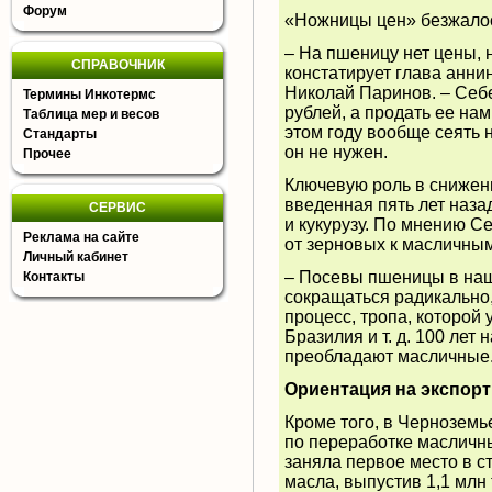
Форум
«Ножницы цен» безжалос
– На пшеницу нет цены, 
СПРАВОЧНИК
констатирует глава анн
Николай Паринов. – Себе
Термины Инкотермс
рублей, а продать ее нам
Таблица мер и весов
этом году вообще сеять 
Стандарты
он не нужен.
Прочее
Ключевую роль в снижен
введенная пять лет наза
СЕРВИС
и кукурузу. По мнению С
Реклама на сайте
от зерновых к масличны
Личный кабинет
– Посевы пшеницы в наш
Контакты
сокращаться радикально,
процесс, тропа, которой
Бразилия и т. д. 100 лет
преобладают масличные
Ориентация на экспорт
Кроме того, в Чернозем
по переработке масличн
заняла первое место в с
масла, выпустив 1,1 млн 