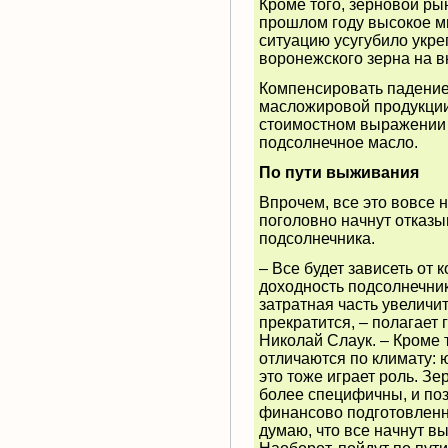
Кроме того, зерновой ры
прошлом году высокое м
ситуацию усугубило укре
воронежского зерна на в
Компенсировать падение 
масложировой продукции.
стоимостном выражении в
подсолнечное масло.
По пути выживания
Впрочем, все это вовсе н
поголовно начнут отказы
подсолнечника.
– Все будет зависеть от
доходность подсолнечник
затратная часть увеличит
прекратится, – полагает
Николай Слаук. – Кроме 
отличаются по климату: 
это тоже играет роль. Зе
более специфичны, и поз
финансово подготовленны
думаю, что все начнут в