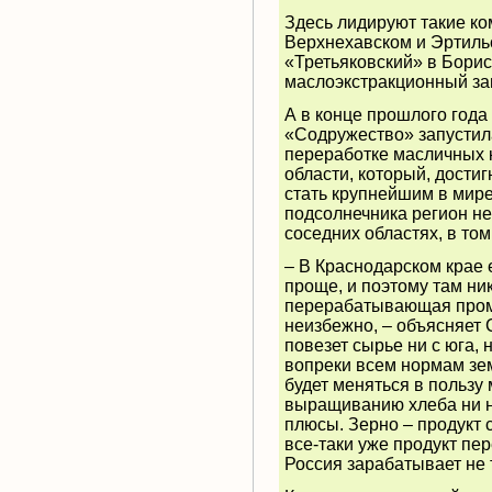
Здесь лидируют такие ко
Верхнехавском и Эртиль
«Третьяковский» в Борис
маслоэкстракционный за
А в конце прошлого года
«Содружество» запустил
переработке масличных к
области, который, достиг
стать крупнейшим в мир
подсолнечника регион не
соседних областях, в то
– В Краснодарском крае 
проще, и поэтому там ни
перерабатывающая пром
неизбежно, – объясняет 
повезет сырье ни с юга, н
вопреки всем нормам зе
будет меняться в пользу
выращиванию хлеба ни на
плюсы. Зерно – продукт 
все-таки уже продукт пер
Россия зарабатывает не 