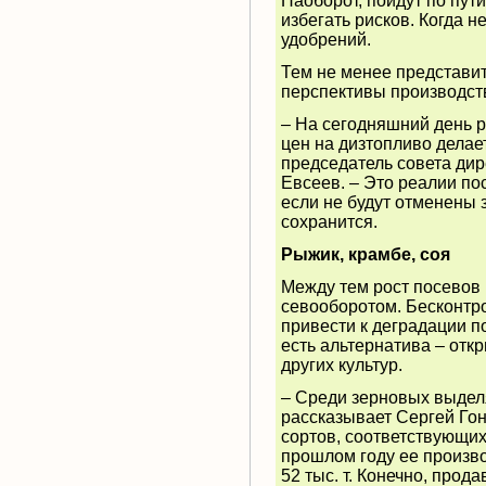
Наоборот, пойдут по пут
избегать рисков. Когда н
удобрений.
Тем не менее представи
перспективы производст
– На сегодняшний день р
цен на дизтопливо делае
председатель совета дир
Евсеев. – Это реалии пос
если не будут отменены
сохранится.
Рыжик, крамбе, соя
Между тем рост посевов
севооборотом. Бесконтр
привести к деградации п
есть альтернатива – отк
других культур.
– Среди зерновых выдел
рассказывает Сергей Го
сортов, соответствующих
прошлом году ее произво
52 тыс. т. Конечно, прод