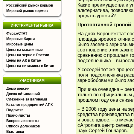
Какие преимущества и уг
Российский рынок кормов
альтернатива, позволяю
Мировой рынок кормов
продать урожай?
Протоптанной тропой
ИНСТРУМЕНТЫ РЫНКА
На днях Воронежстат со
ФуражСТАТ
площадь ярового клина со
Мировые биржи
было засеяно зерновыми,
Мировые цены
соотношение этих важней
Цены на масличные
сравнению с прошлым го
Цены на зерно в России
подсолнечника – выросли
Цены на АК в Китае
Цены на витамины в Китае
У соседей тот же процесс
поля подсолнечника расш
зернобобовыми было зас
УЧАСТНИКАМ
Демо версии
Причина очевидна – рент
Доска объявлений
только по официальным 
Слежение за вагонами
прошлом году она снизил
Каталог предприятий АПК
– В 2008 году цены на зе
Подписка
средства производства п
Прайс-листы
и вовсе вдвое, – отмеча
Вопросы и ответы
«Агролига центр селекци
Список должников
наук Сергей Гончаров.
Выставки