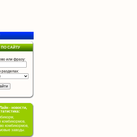
у
 ПО САЙТУ
ово или фразу:
в разделах:
айн - новости,
статистика:
бикорм,
я комбикормов,
во комбикормов,
мовые заводы.