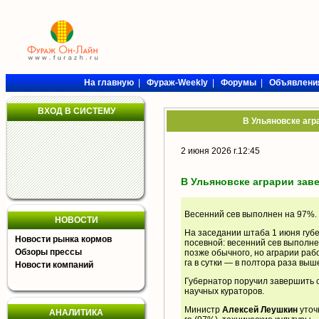
На главную
|
Фураж-Weekly
|
Форумы
|
Объявлени
ВХОД В СИСТЕМУ
В Ульяновске агр
2 июня 2026 г.12:45
В Ульяновске аграрии зав
Весенний сев выполнен на 97%.
НОВОСТИ
На заседании штаба 1 июня губ
Новости рынка кормов
посевной: весенний сев выполне
Обзоры прессы
позже обычного, но аграрии рабо
га в сутки — в полтора раза вы
Новости компаний
Губернатор поручил завершить с
научных кураторов.
Министр
Алексей Леушкин
уточ
АНАЛИТИКА