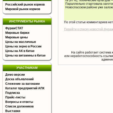
га (97%), технические культуры —
Параллельно стартовала заготов
Российский рынок кормов
Новоспасском районе уже заложи
Мировой рынок кормов
ИНСТРУМЕНТЫ РЫНКА
По этой статье комментариев не
ФуражСТАТ
Перейти к списку новостей фура
Мировые биржи
Мировые цены
Цены на масличные
Цены на зерно в России
Цены на АК в Китае
На сайте работает система 
Цены на витамины в Китае
или неработоспособность ссылки,
aдминис
УЧАСТНИКАМ
Демо версии
Доска объявлений
Слежение за вагонами
Каталог предприятий АПК
Подписка
Прайс-листы
Вопросы и ответы
Список должников
Выставки