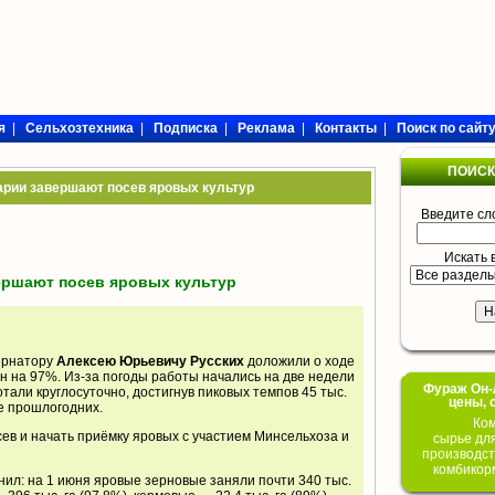
я
|
Сельхозтехника
|
Подписка
|
Реклама
|
Контакты
|
Поиск по сайт
ПОИСК
арии завершают посев яровых культур
Введите сл
Искать 
ершают посев яровых культур
ернатору
Алексею Юрьевичу Русских
доложили о ходе
н на 97%. Из-за погоды работы начались на две недели
Фураж Он-Л
тали круглосуточно, достигнув пиковых темпов 45 тыс.
цены, 
ше прошлогодних.
Ком
ев и начать приёмку яровых с участием Минсельхоза и
сырье дл
производст
комбикор
нил: на 1 июня яровые зерновые заняли почти 340 тыс.