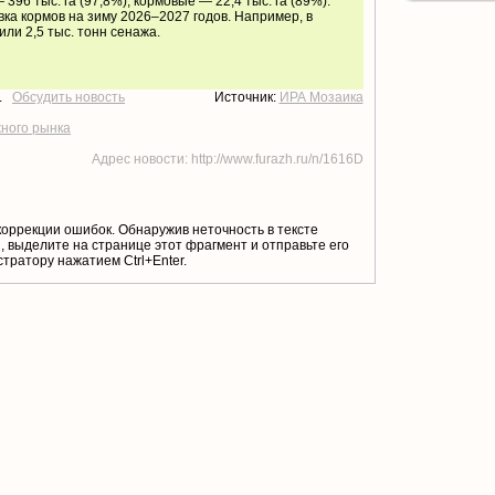
 396 тыс. га (97,8%), кормовые — 22,4 тыс. га (89%).
ка кормов на зиму 2026–2027 годов. Например, в
ли 2,5 тыс. тонн сенажа.
т.
Обсудить новость
Источник:
ИРА Мозаика
жного рынка
Адрес новости: http://www.furazh.ru/n/1616D
коррекции ошибок. Обнаружив неточность в тексте
 выделите на странице этот фрагмент и отправьте его
тратору нажатием Ctrl+Enter.