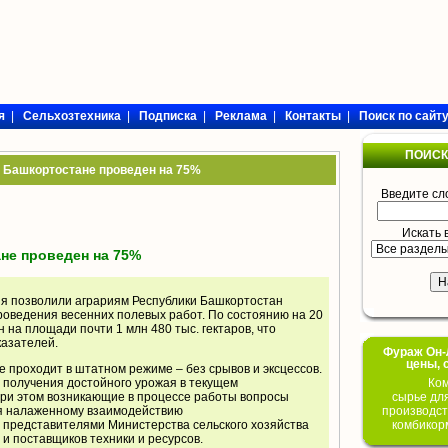
я
|
Сельхозтехника
|
Подписка
|
Реклама
|
Контакты
|
Поиск по сайт
ПОИСК
в Башкортостане проведен на 75%
Введите сл
Искать 
не проведен на 75%
я позволили аграриям Республики Башкортостан
роведения весенних полевых работ. По состоянию на 20
 на площади почти 1 млн 480 тыс. гектаров, что
казателей.
Фураж Он-Л
цены, 
е проходит в штатном режиме – без срывов и эксцессов.
 получения достойного урожая в текущем
Ком
При этом возникающие в процессе работы вопросы
сырье дл
я налаженному взаимодействию
производст
 представителями Министерства сельского хозяйства
комбикор
 и поставщиков техники и ресурсов.