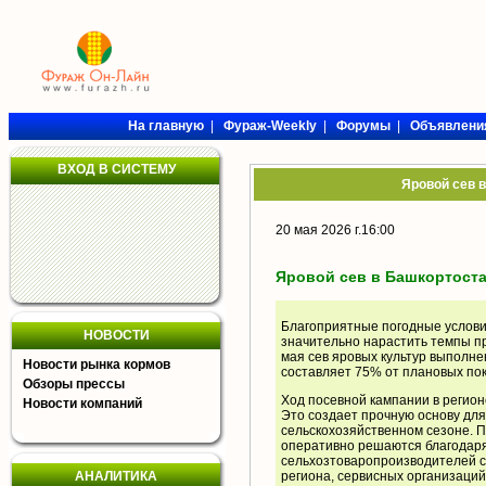
На главную
|
Фураж-Weekly
|
Форумы
|
Объявлени
ВХОД В СИСТЕМУ
Яровой сев 
20 мая 2026 г.16:00
Яровой сев в Башкортоста
Благоприятные погодные услови
НОВОСТИ
значительно нарастить темпы п
мая сев яровых культур выполнен
Новости рынка кормов
составляет 75% от плановых по
Обзоры прессы
Ход посевной кампании в регион
Новости компаний
Это создает прочную основу для
сельскохозяйственном сезоне. 
оперативно решаются благодар
сельхозтоваропроизводителей с
АНАЛИТИКА
региона, сервисных организаций