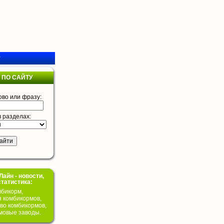
у
 ПО САЙТУ
ово или фразу:
в разделах:
айн - новости,
статистика:
бикорм,
я комбикормов,
во комбикормов,
мовые заводы.