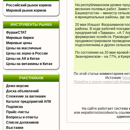
На республиканском уровне про
Российский рынок кормов
весенних полевых работ. Замес
Мировой рынок кормов
Башкортостан – министр сельск
в муниципальные районы, где ли
ИНСТРУМЕНТЫ РЫНКА
20 мая Ильшат Фазрахманов пос
районы. В ходе рабочей поездки
ФуражСТАТ
предприятий «Тавакан», «А-7 Аг
фермерских хозяйств. Руководит
Мировые биржи
продемонстрировали проведение
Мировые цены
подсолнечника и других сельхозк
Цены на масличные
По состоянию на 20 мая яровой 
Цены на зерно в России
Зианчуринском – на 77%, в Куюр
Цены на АК в Китае
Цены на витамины в Китае
По этой статье комментариев не
Источник:
Мини
УЧАСТНИКАМ
Перейти к списку новостей фура
Демо версии
Доска объявлений
Слежение за вагонами
Каталог предприятий АПК
Подписка
На сайте работает система 
Прайс-листы
или неработоспособность ссылки,
aдминис
Вопросы и ответы
Список должников
Выставки