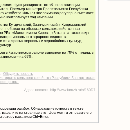
должает функционировать штаб по организации
титель Премьер-министра Правительства Республики
ого хозяйства Ильшат Фазрахманов регулярно выезжает
чно контролирует ход кампании.
етил Кугарчинский, Зианчуринский и Куюргазинский
 он побывал на объектах сельскохозяйственных
ро РБ», «Маяк», имени Кирова, «Ватан», а также ряда
елю регионального аграрного ведомства
 сева яровых зерновых и зернобобовых культур,
ультур.
сев в Кугарчинском районе выполнен на 70% от плана, в
газинском – на 69%.
т.
Обсудить новость
стерство сельского хозяйства Республики Башкортостан
жного рынка
Адрес новости: http://www.furazh.ru/n/160D7
коррекции ошибок. Обнаружив неточность в тексте
 выделите на странице этот фрагмент и отправьте его
тратору нажатием Ctrl+Enter.