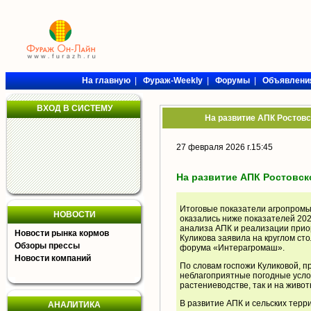
На главную
|
Фураж-Weekly
|
Форумы
|
Объявлени
ВХОД В СИСТЕМУ
На развитие АПК Ростовс
27 февраля 2026 г.15:45
На развитие АПК Ростовск
Итоговые показатели агропромыш
НОВОСТИ
оказались ниже показателей 202
анализа АПК и реализации прио
Новости рынка кормов
Куликова заявила на круглом ст
Обзоры прессы
форума «Интерагромаш».
Новости компаний
По словам госпожи Куликовой, 
неблагоприятные погодные услов
растениеводстве, так и на живот
В развитие АПК и сельских терри
АНАЛИТИКА