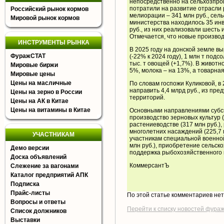
непосредственно на сельхозпроиз
потратили на развитие отрасли р
Российский рынок кормов
мелиорации – 341 млн руб., сель
Мировой рынок кормов
министерства находилось 35 ин
руб., из них реализовали шесть
Отмечается, что новые производ
ИНСТРУМЕНТЫ РЫНКА
В 2025 году на донской земле в
ФуражСТАТ
(-22% к 2024 году), 1 млн т подс
тыс. т овощей (+1,7%). В животн
Мировые биржи
5%, молока – на 13%, а товарная
Мировые цены
Цены на масличные
По словам госпожи Куликовой, в 
направить 4,4 млрд руб., из пр
Цены на зерно в России
территорий.
Цены на АК в Китае
Цены на витамины в Китае
Основными направлениями субси
производство зерновых культур (
растениеводстве (317 млн руб.),
многолетних насаждений (225,7 м
УЧАСТНИКАМ
участникам специальной военно
млн руб.), приобретение сельско
Демо версии
поддержка рыбохозяйственного к
Доска объявлений
КоммерсантЪ
Слежение за вагонами
Каталог предприятий АПК
Подписка
Прайс-листы
По этой статье комментариев не
Вопросы и ответы
Перейти к списку новостей фура
Список должников
Выставки