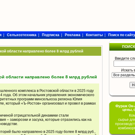
я
|
Сельхозтехника
|
Подписка
|
Реклама
|
Контакты
|
Поиск по сайт
ПОИСК
кой области направлено более 8 млрд рублей
Введите сл
Искать 
ой области направлено более 8 млрд рублей
ленного комплекса в Ростовской области в 2025 году
4 года. Об этом начальник управления экономического
ритетных программ минсельхоза региона Юлия
оле, который «Ъ-Ростов» организовал и провел в рамках
Фураж Он-Л
цены, 
причиной отрицательной динамики стали
Ком
ия – заморозки и засуха, которые отразились как на
сырье дл
новодстве.
производст
комбикор
торий было направлено в 2025 году более 8 млрд руб.,