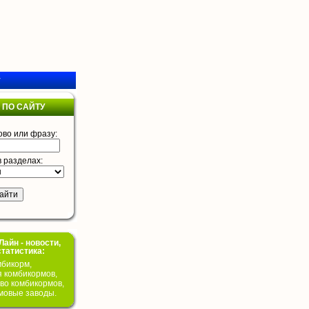
у
 ПО САЙТУ
ово или фразу:
в разделах:
айн - новости,
статистика:
бикорм,
я комбикормов,
во комбикормов,
мовые заводы.