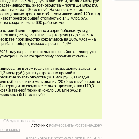
водство – 3,5 млрд руб. В частности, около 2 млрд руб.
астениеводства, животноводства – почти 1,4 млрд руб.,
ского туризма – 30 млн руб. На сопровождение
вестиционных проектов с объемом инвестиций 170 млрд
 инвестпроектов общей стоимостью 14,8 млрд руб.
ства создали около 600 рабочих мест.
ырастили 9 млн т зерновых и зернобобовых культур
олнечника (-35%), 337 тыс. т картофеля (+2,8%) и 516
оводстве производство сократилось на 20%, мяса – на
 рыба, наоборот, показала рост на 1,4%.
2026 году на развитие сельского хозяйства планируют
едусмотренных на госпрограмму развития сельских
дирования в этом году станут возмещение затрат на
1,3 млрд руб.), уплату страховых премий в
 развитие животноводства (301 млн руб.), закладка
лн руб.), развитие мелиорации (207,2 млн руб.), гранты
й операции на создание сельхозпроизводства (179,3
хозяйственной техники (около 100 млн руб.) и
омплекса (51,5 млн руб.).
т.
Обсудить новость
Источник:
Коммерсантъ-Ростов-на-Дону
жного рынка
Адрес новости: http://www.furazh.ru/n/15D47