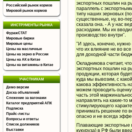
экспортных пошлин на р
Российский рынок кормов
параллель с экспортными
Мировой рынок кормов
типу наших зерновых (по
существенные, ну, во-пе
сказала она. - А у нас 
ИНСТРУМЕНТЫ РЫНКА
расходами. Мы их вводил
ФуражСТАТ
производство внутри".
Мировые биржи
"И здесь, конечно, нужно
Мировые цены
что их влияние не во вс
Цены на масличные
для доходной части бюдж
Цены на зерно в России
Цены на АК в Китае
Окладникова считает, чт
Цены на витамины в Китае
экспортных пошлин на р
продукции, которая будет
куда мы вывозим, с како
УЧАСТНИКАМ
какова эффективность на
Демо версии
можем проводить оценку -
Доска объявлений
часть этой маржинальнос
Слежение за вагонами
направлять на какие-то 
Каталог предприятий АПК
стимулирующего характер
Подписка
принимать решение по вс
Прайс-листы
опасно и не всегда эффек
Вопросы и ответы
Список должников
Плавающие экспортные п
Выставки
кукуруза) в РФ были вве