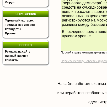
Форум
"зернового демпфера" п
средств на субсидирова
пошлин рассчитывается 
СПРАВОЧНИК
основанных на ценах экс
регистрируются на Моск
Термины Инкотермс
разницы между базовой 
Таблица мер и весов
Стандарты
В последнее время пошли
Прочее
нулевом уровне.
СЕРВИС
Реклама на сайте
По этой статье комментариев не
Личный кабинет
Контакты
Перейти к списку новостей фура
На сайте работает система
или неработоспособность с
aдминистр