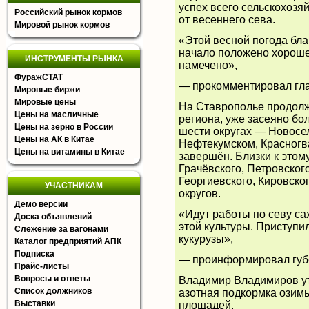
успех всего сельскохозя
Российский рынок кормов
от весеннего сева.
Мировой рынок кормов
«Этой весной погода бла
начало положено хорошее
ИНСТРУМЕНТЫ РЫНКА
намечено»,
ФуражСТАТ
— прокомментировал гла
Мировые биржи
Мировые цены
На Ставрополье продолж
Цены на масличные
региона, уже засеяно бол
Цены на зерно в России
шести округах — Новосел
Цены на АК в Китае
Нефтекумском, Красногв
Цены на витамины в Китае
завершён. Близки к этом
Грачёвского, Петровског
Георгиевского, Кировско
УЧАСТНИКАМ
округов.
Демо версии
«Идут работы по севу са
Доска объявлений
этой культуры. Приступи
Слежение за вагонами
кукурузы»,
Каталог предприятий АПК
Подписка
— проинформировал губ
Прайс-листы
Вопросы и ответы
Владимир Владимиров ут
Список должников
азотная подкормка озим
Выставки
площадей.