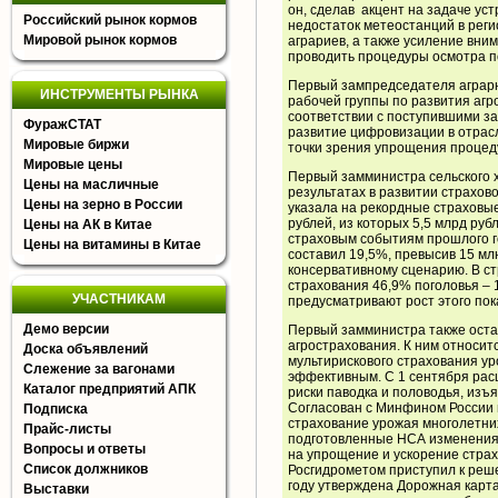
он, сделав акцент на задаче ус
Российский рынок кормов
недостаток метеостанций в рег
Мировой рынок кормов
аграриев, а также усиление вни
проводить процедуры осмотра п
Первый зампредседателя аграрн
ИНСТРУМЕНТЫ РЫНКА
рабочей группы по развития агро
соответствии с поступившими за
ФуражСТАТ
развитие цифровизации в отрасл
Мировые биржи
точки зрения упрощения процед
Мировые цены
Первый замминистра сельского 
Цены на масличные
результатах в развитии страхово
Цены на зерно в России
указала на рекордные страховы
рублей, из которых 5,5 млрд руб
Цены на АК в Китае
страховым событиям прошлого г
Цены на витамины в Китае
составил 19,5%, превысив 15 млн
консервативному сценарию. В ст
страхования 46,9% поголовья – 1
УЧАСТНИКАМ
предусматривают рост этого пок
Демо версии
Первый замминистра также оста
агрострахования. К ним относи
Доска объявлений
мультирискового страхования ур
Слежение за вагонами
эффективным. С 1 сентября рас
Каталог предприятий АПК
риски паводка и половодья, из
Согласован с Минфином России 
Подписка
страхование урожая многолетних
Прайс-листы
подготовленные НСА изменения 
Вопросы и ответы
на упрощение и ускорение страх
Список должников
Росгидрометом приступил к реш
году утверждена Дорожная карта
Выставки