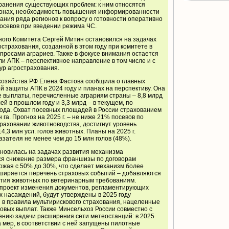
транения существующих проблем: к ним относятся
ионах, необходимость повышения информированности
мания ряда регионов к вопросу о готовности оперативно
осевов при введении режима ЧС.
ого Комитета Сергей Митин остановился на задачах
страхования, созданной в этом году при комитете в
просами аграриев. Также в фокусе внимания остается
и АПК – перспективное направление в том числе и с
ур агрострахования.
хозяйства РФ Елена Фастова сообщила о главных
й защиты АПК в 2024 году и планах на перспективу. Она
е выплаты, перечисленные аграриям страны – 8,8 млрд
лей в прошлом году и 3,3 млрд – в текущем, по
ода. Охват посевных площадей в России страхованием
 га. Прогноз на 2025 г. – не ниже 21% посевов по
раховании животноводства, достигнут уровень
4,3 млн усл. голов животных. Планы на 2025 г.
азателя не менее чем до 15 млн голов (48%).
новилась на задачах развития механизма
тся снижение размера франшизы по договорам
ожая с 50% до 30%, что сделает механизм более
ширяется перечень страховых событий – добавляются
ъятия животных по ветеринарным требованиям.
проект изменения документов, регламентирующих
 насаждений, будут утверждены в 2025 году
в правила мультирискового страхования, нацеленные
овых выплат. Также Минсельхоз России совместно с
ению задачи расширения сети метеостанций: в 2025
 мер, в соответствии с ней запущены пилотные