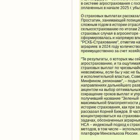
в системе агрострахования с гос
оплаченных в начале 2025 г. убы
О страховых выплатах рассказа
Простатин, занимающей позиции 
сложным годом в истории отрас
сельхозстрахованию по итогам 20
страховых случая в агросекторе 
сформировалась и напрямую влия
"РСХБ-Страхование", отметив н
аграриев: в 2024 году количеств
преимущественно за счет хозяйс
"Те результаты, о которых мы се
агрострахованию, и та ощутимая
страховых выплат по чрезвычай
невозможны, если бы у нас не 
и исполнительной властью, Сов
Минфином, регионами", – подыт
направлениях дальнейшего разв
акцентом на выбор оптимальных
сокращение сроков выплат и уп
получивший название "Зеленый 
максимальной благоприятности 
историю страхования, как при за
рассказал Корней Биждов. В час
концентрироваться на страхован
задачах, обозначенных аграрным
НСА – индексный подход к стра
методов, в том числе – исполь
платформ Минсельхоза России.