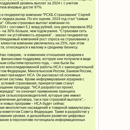
поддержкой уровень выплат за 2024 г. с учетом
тков впервые достиг 97%.
л и гендиректор компании "РСХБ-Страхование" Сергей
лидера рынка. По его оценке, 2024 год стал "самым
ли". Объем страховых выплат компании по
24 г. составил 5,1 млрд рублей, она урегулировала 952
– на 30% больше, чем годом ранее. "Страховая сеть
ет на устойчивость аграриев", - указал гендиректор
аблюдаемый компанией рост спроса на страхование у
о клиентов компании увеличилось на 25%, при этом
тв, относящихся к малому и среднему бизнесу.
йчас говорим, - и изменение отношения аграриев к
 финансовая поддержка, которую они получили в виде
ным событиям прошлого года, – они были бы
было консолидированной работы НСА с законодательной
етом Федерации, Минсельхозом России, Банком России,
ожил президент НСА. Он рассказал об основных
ития системы. Кроме информирования аграриев с
 условий страхования, приоритетами станут
рощение процедур. "НСА разработал проект,
коридор": он означает применение принципа
для сельхозпроизводителей, которые уже имеют
ключении договора, так и при страховой выплате", -
ти новых программ – НСА будет сейчас
ии многолетних насаждений и товарной аквакультуры –
 комитетом Совета Федерации. Также в разработке у
хованию урожая, и дальнейшее развитие цифровых
зование в перспективе потенциала информационных