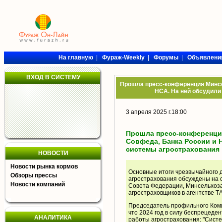
На главную
|
Фураж-Weekly
|
Форумы
|
Объявлени
ВХОД В СИСТЕМУ
Прошла пресс-конференция Минсе
НСА. На ней обсудили
3 апреля 2025 г.18:00
Прошла пресс-конференция
Совфеда, Банка России и 
системы агрострахования
НОВОСТИ
Новости рынка кормов
Основные итоги чрезвычайного 
Обзоры прессы
агрострахования обсуждены на 
Новости компаний
Совета Федерации, Минсельхоза
агростраховщиков в агентстве Т
Председатель профильного Ком
что 2024 год в силу беспрецеде
АНАЛИТИКА
работы агрострахования: "Систе