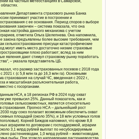
ений на частных метеостанциях в Самарской,
 областях.
равления Департамента страхового рынка Банка
России принимает участие в построении и
острахования с ее основания. Период споров о выборе
ахования закончен – система показала, что она
тонкая настройка данного механизма с учетом
аграриев, отметила Ольга Шелепнева. Она напомнила,
не закона предъявлены более высокие требования, чем
к как сельхозстрахованию присущи катастрофические
о год могут иметь место достаточно низкие страховые
 агростраховщики плохо работают; вслед за ним
дные явления дают стимул страховому рынку поработать
тва", – указала представитель ЦБ.
азал, что размер застрахованных посевов с 2018 года
 с 2021 г. (с 5,8 млн га до 16,3 млн га). Основными
 страхования на случай ЧС, введенная с 2022 г.,
за и масштабная разъяснительная работа,
местно с госорганами.
данным НСА, в 18 регионах РФ в 2024 году охват
м уже превысил 25%. Данный показатель, как и
головья сельхозживотных, является относительно
в страхования. Прогноз НСА – дальнейший рост
2030 году союз полагает возможным обеспечить охват
осевных площадей (около 35%), и 18 млн условных голов
поголовья). Корней Биждов напомнил, что кроме 8,8
ных аграриям по договорам с господдержкой, аграрии
около 3,1 млрд рублей выплат по несубсидируемым
ислено растениеводам, 1,0 млрд рублей – животноводам,
головья рыбы. При этом по направлению растениеводства