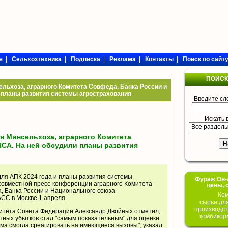
я
|
Сельхозтехника
|
Подписка
|
Реклама
|
Контакты
|
Поиск по сайт
ПОИСК
льхоза, аграрного Комитета Совфеда, Банка России и
 планы развития системы агрострахования
Введите сл
Искать 
 Минсельхоза, аграрного Комитета
НСА. На ней обсудили планы развития
для АПК 2024 года и планы развития системы
Фураж Он-Л
совместной пресс-конференции аграрного Комитета
цены, 
, Банка России и Национального союза
Ком
АСС в Москве 1 апреля.
сырье дл
производст
итета Совета Федерации Александр Двойных отметил,
комбикор
нтных убытков стал "самым показательным" для оценки
ма смогла среагировать на имеющиеся вызовы", указал