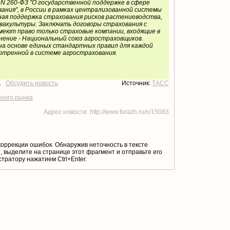
N 260-Ф3 "О государственной поддержке в сфере
ания", в России в рамках централизованной системы
ая поддержка страхования рисков растениеводства,
вакультуры. Заключать договоры страхования с
меют право только страховые компании, входящие в
нение - Национальный союз агростраховщиков.
а основе единых стандартных правил для каждой
отренной в системе агрострахования.
т.
Обсудить новость
Источник:
ТАСС
жного рынка
Адрес новости: http://www.furazh.ru/n/15083
коррекции ошибок. Обнаружив неточность в тексте
 выделите на странице этот фрагмент и отправьте его
тратору нажатием Ctrl+Enter.