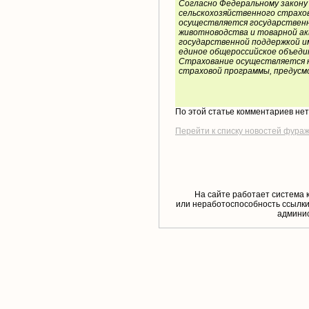
Согласно Федеральному закону 
сельскохозяйственного страхов
осуществляется государственн
животноводства и товарной ак
государственной поддержкой и
единое общероссийское объеди
Страхование осуществляется н
страховой программы, предусм
По этой статье комментариев не
Перейти к списку новостей фура
На сайте работает система 
или неработоспособность ссылки,
aдминис