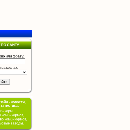
у
 ПО САЙТУ
ово или фразу:
в разделах:
айн - новости,
статистика:
бикорм,
я комбикормов,
во комбикормов,
мовые заводы.