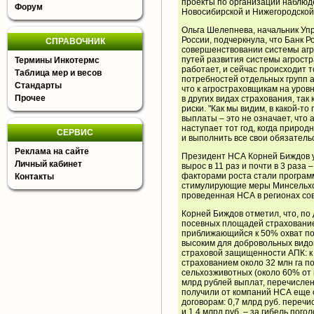
проекты по организации наблюд
Форум
Новосибирской и Нижегородской
Ольга Шелепнева, начальник Уп
России, подчеркнула, что Банк 
СПРАВОЧНИК
совершенствовании системы агр
путей развития системы агростр
Термины Инкотермс
работает, и сейчас происходит 
Таблица мер и весов
потребностей отдельных групп 
Стандарты
что к агростраховщикам на уров
Прочее
в других видах страхования, та
риски. "Как мы видим, в какой-т
выплаты – это не означает, что
наступает тот год, когда приро
СЕРВИС
и выполнить все свои обязательс
Реклама на сайте
Президент НСА Корней Биждов ук
Личный кабинет
вырос в 11 раз и почти в 3 раза –
факторами роста стали программа
Контакты
стимулирующие меры Минсельхо
проведенная НСА в регионах сов
Корней Биждов отметил, что, по 
посевных площадей страхование
приближающийся к 50% охват по
высоким для добровольных видо
страховой защищенности АПК: к 
страхованием около 32 млн га п
сельхозживотных (около 60% от 
млрд рублей выплат, перечислен
получили от компаний НСА еще 
договорам: 0,7 млрд руб. переч
и 1,4 млрд руб. – за гибель по