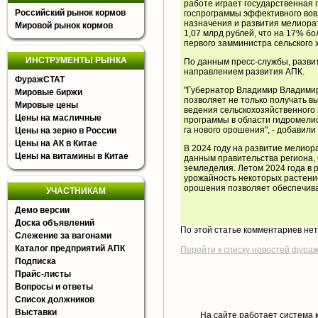
работе играет государственная 
Российский рынок кормов
госпрограммы эффективного вов
назначения и развития мелиорат
Мировой рынок кормов
1,07 млрд рублей, что на 17% бо
первого замминистра сельского 
ИНСТРУМЕНТЫ РЫНКА
По данным пресс-службы, разви
направлением развития АПК.
ФуражСТАТ
"Губернатор Владимир Владимир
Мировые биржи
позволяет не только получать в
Мировые цены
ведения сельскохозяйственного 
Цены на масличные
программы в области гидромелио
га нового орошения", - добавили
Цены на зерно в России
Цены на АК в Китае
В 2024 году на развитие мелиор
Цены на витамины в Китае
данным правительства региона, 
земледелия. Летом 2024 года в 
урожайность некоторых растени
орошения позволяет обеспечива
УЧАСТНИКАМ
Демо версии
Доска объявлений
По этой статье комментариев не
Слежение за вагонами
Каталог предприятий АПК
Перейти к списку новостей фура
Подписка
Прайс-листы
Вопросы и ответы
Список должников
Выставки
На сайте работает система 