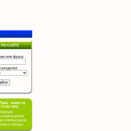
у
 ПО САЙТУ
ово или фразу:
в разделах:
айн - новости,
статистика:
бикорм,
я комбикормов,
во комбикормов,
мовые заводы.