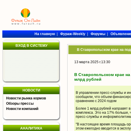
На главную
|
Фураж-Weekly
|
Форумы
|
Объявлени
ВХОД В СИСТЕМУ
В Ставропольском крае на по
13 марта 2025 г.13:30
В Ставропольском крае на
млрд рублей
НОВОСТИ
В управлении пресс-службы и и
сообщили, что объем финансиро
Новости рынка кормов
сравнению с 2024 годом
Обзоры прессы
Более 1 млрд рублей направят в
Новости компаний
комплекса. Это на 17% больше, 
пресс-службы и информполитики
"В настоящее время площадь оро
АНАЛИТИКА
этом ежегодно вводится в эксплу