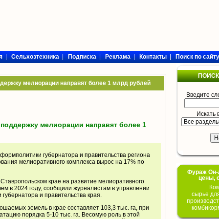
я
|
Сельхозтехника
|
Подписка
|
Реклама
|
Контакты
|
Поиск по сайт
ПОИСК
ддержку мелиорации направят более 1 млрд рублей
Введите сл
Искать 
 поддержку мелиорации направят более 1
нформполитики губернатора и правительства региона
вания мелиоративного комплекса вырос на 17% по
Фураж Он-Л
цены, 
 Ставропольском крае на развитие мелиоративного
Ком
чем в 2024 году, сообщили журналистам в управлении
сырье дл
 губернатора и правительства края.
производст
шаемых земель в крае составляет 103,3 тыс. га, при
комбикор
атацию порядка 5-10 тыс. га. Весомую роль в этой