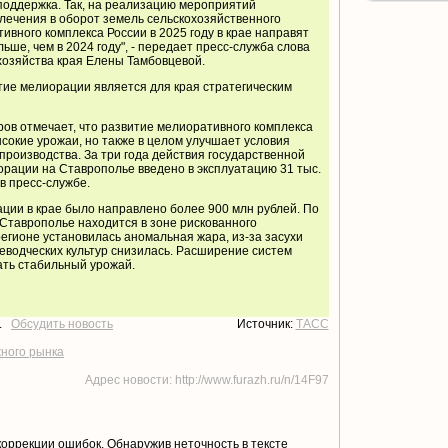
поддержка. Так, на реализацию мероприятий
лечения в оборот земель сельскохозяйственного
ивного комплекса России в 2025 году в крае направят
льше, чем в 2024 году", - передает пресс-служба слова
хозяйства края Елены Тамбовцевой.
тие мелиорации является для края стратегическим
ов отмечает, что развитие мелиоративного комплекса
ысокие урожаи, но также в целом улучшает условия
производства. За три года действия государственной
рации на Ставрополье введено в эксплуатацию 31 тыс.
 в пресс-службе.
ации в крае
было направлено
более 900 млн рублей. По
Ставрополье находится в зоне рискованного
регионе установилась аномальная жара, из-за засухи
еводческих культур снизилась. Расширение систем
ть стабильный урожай.
т.
Обсудить новость
Источник:
ТАСС
жного рынка
Адрес новости: http://www.furazh.ru/n/14F97
коррекции ошибок. Обнаружив неточность в тексте