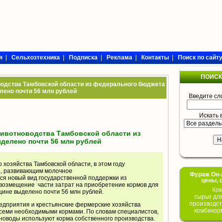
я
|
Сельхозтехника
|
Подписка
|
Реклама
|
Контакты
|
Поиск по сайт
ПОИСК
одства Тамбовской области из федерального бюджета
лено почти 56 млн рублей
Введите сл
Искать 
животноводства Тамбовской области из
делено почти 56 млн рублей
 хозяйства Тамбовской области, в этом году
а, развивающим молочное
Фураж Он-Л
ся новый вид государственной поддержки из
цены, 
 возмещение части затрат на приобретение кормов для
Ком
щине выделено почти 56 млн рублей.
сырье дл
производст
едприятия и крестьянские фермерские хозяйства
комбикор
семи необходимыми кормами. По словам специалистов,
тноводы используют корма собственного производства.