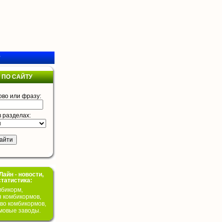
у
 ПО САЙТУ
ово или фразу:
в разделах:
айн - новости,
статистика:
бикорм,
я комбикормов,
во комбикормов,
мовые заводы.