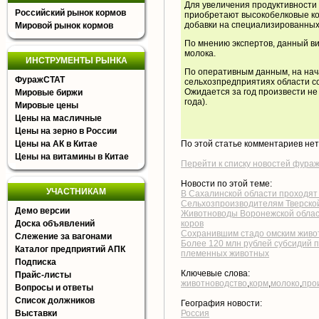
Для увеличения продуктивности 
Российский рынок кормов
приобретают высокобелковые к
добавки на специализированных
Мировой рынок кормов
По мнению экспертов, данный ви
молока.
ИНСТРУМЕНТЫ РЫНКА
По оперативным данным, на нача
ФуражСТАТ
сельхозпредприятиях области сос
Ожидается за год произвести не
Мировые биржи
года).
Мировые цены
Цены на масличные
Цены на зерно в России
Цены на АК в Китае
По этой статье комментариев не
Цены на витамины в Китае
Перейти к списку новостей фура
Новости по этой теме:
УЧАСТНИКАМ
В Сахалинской области проходят
Сельхозпроизводителям Тверско
Демо версии
Животноводы Воронежской област
Доска объявлений
коров
Сохранившим стадо омским живот
Слежение за вагонами
Более 120 млн рублей субсидий п
Каталог предприятий АПК
племенных животных
Подписка
Ключевые слова:
Прайс-листы
животноводство
,
корм
,
молоко
,
про
Вопросы и ответы
Список должников
География новости:
Выставки
Россия