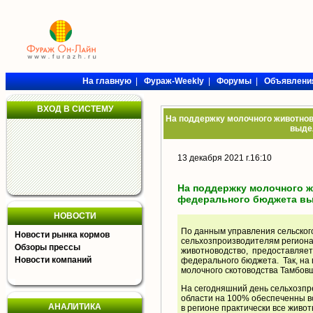
На главную
|
Фураж-Weekly
|
Форумы
|
Объявлени
ВХОД В СИСТЕМУ
На поддержку молочного животнов
выде
13 декабря 2021 г.16:10
На поддержку молочного 
федерального бюджета вы
НОВОСТИ
По данным управления сельского
Новости рынка кормов
сельхозпроизводителям регион
Обзоры прессы
животноводство, предоставляет
Новости компаний
федерального бюджета. Так, на
молочного скотоводства Тамбов
На сегодняшний день сельхозпр
области на 100% обеспеченны в
АНАЛИТИКА
в регионе практически все живо