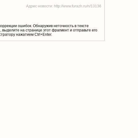
Адрес новости: http://www.furazh.ru/n/13136
коррекции ошибок. Обнаружив неточность в тексте
 выделите на странице этот фрагмент и отправьте его
тратору нажатием Ctrl+Enter.