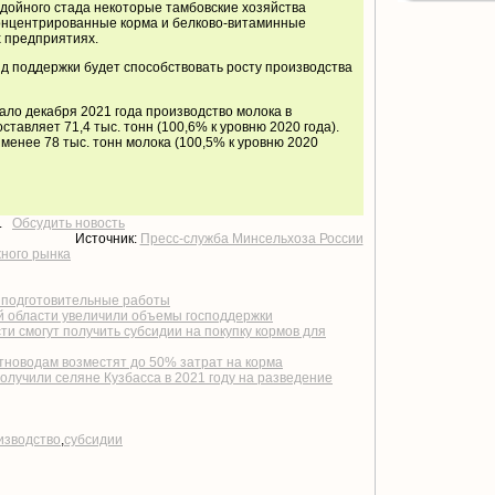
дойного стада некоторые тамбовские хозяйства
онцентрированные корма и белково-витаминные
 предприятиях.
д поддержки будет способствовать росту производства
ло декабря 2021 года производство молока в
тавляет 71,4 тыс. тонн (100,6% к уровню 2020 года).
 менее 78 тыс. тонн молока (100,5% к уровню 2020
т.
Обсудить новость
Источник:
Пресс-служба Минсельхоза России
жного рынка
 подготовительные работы
й области увеличили объемы господдержки
и смогут получить субсидии на покупку кормов для
новодам возместят до 50% затрат на корма
олучили селяне Кузбасса в 2021 году на разведение
изводство
,
субсидии