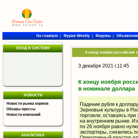
На главную
|
Фураж-Weekly
|
Форумы
|
Объявлени
ВХОД В СИСТЕМУ
К концу ноября российские 
3 декабря 2021 г.11:45
К концу ноября росс
в номинале доллара
НОВОСТИ
Новости рынка кормов
Падение рубля к доллару 
Обзоры прессы
Зерновые культуры в Ро
Новости компаний
торговли, оставаясь при
на внутреннем рынке. Из
по 26 ноября равно нулю
экспортеры, снизились по
АНАЛИТИКА
Оперативный простор д