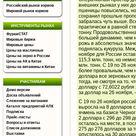
внешних рынках у них до
Российский рынок кормов
пшеницы повысились, но
Мировой рынок кормов
сохранил прошлые пропо
забралась чуть выше. Вс
ИНСТРУМЕНТЫ РЫНКА
практически в равной сте
тонну. Продовольственна
ФуражСТАТ
большей динамике, чем н
Мировые биржи
рожь в абсолютных значе
Мировые цены
поднялась кукуруза. Ме
Цены на масличные
ноябре для России остав
Цены на зерно в России
115,3 млн. тонн, но немно
Цены на АК в Китае
млн. тонн. С 19 по 26 но
Цены на витамины в Китае
более провальным, чем н
доллара все зерновых ку
тогда, не смотря на то, 
УЧАСТНИКАМ
доллару с 72,6022 рубля 
Демо версии
за доллар на 26 ноября,
Доска объявлений
Слежение за вагонами
С 19 по 26 ноября росси
Каталог предприятий АПК
выросла на 8 долларов с
Подписка
ячмень на базисе Черног
Прайс-листы
2 доллара с 296 до 298 д
Вопросы и ответы
осталась на месте, в по
Список должников
275 до 276 долларов за 
Выставки
опустилось на 30 долларо