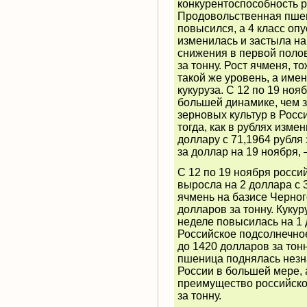
конкурентоспособность р
Продовольственная пшен
повысился, а 4 класс оп
изменилась и застыла н
снижения в первой полов
за тонну. Рост ячменя, т
такой же уровень, а имен
кукуруза. С 12 по 19 ноя
большей динамике, чем з
зерновых культур в Росс
тогда, как в рублях изме
доллару с 71,1964 рубля 
за доллар на 19 ноября,
С 12 по 19 ноября росси
выросла на 2 доллара с 
ячмень на базисе Черног
долларов за тонну. Куку
неделе повысилась на 1 д
Российское подсолнечно
до 1420 долларов за тон
пшеница поднялась незна
России в большей мере,
преимущество российско
за тонну.