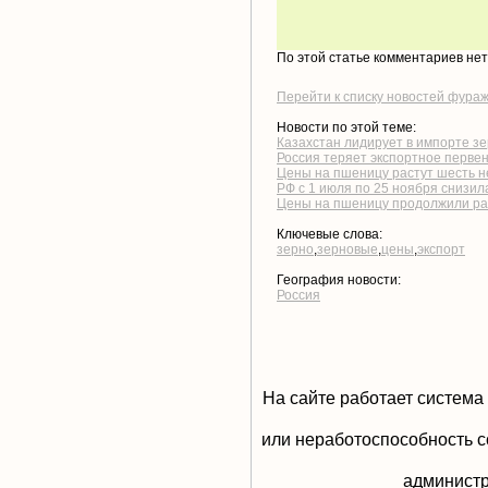
По этой статье комментариев не
Перейти к списку новостей фура
Новости по этой теме:
Казахстан лидирует в импорте з
Россия теряет экспортное первен
Цены на пшеницу растут шесть н
РФ с 1 июля по 25 ноября снизил
Цены на пшеницу продолжили ра
Ключевые слова:
зерно
,
зерновые
,
цены
,
экспорт
География новости:
Россия
На сайте работает система
или неработоспособность с
aдминистр