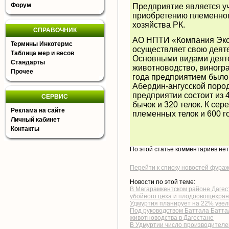
Форум
Предприятие является у
приобретению племенног
хозяйства РК.
СПРАВОЧНИК
АО НПТИ «Компания Экон
Термины Инкотермс
осуществляет свою деяте
Таблица мер и весов
Основными видами деяте
Стандарты
животноводство, виногр
Прочее
года предприятием было
Абердин-ангусской поро
предприятии состоит из 4
СЕРВИС
бычок и 320 телок. К сер
Реклама на сайте
племенных телок и 600 
Личный кабинет
Контакты
По этой статье комментариев не
Перейти к списку новостей фура
Новости по этой теме:
В Магарамкентском районе Дагес
убойного цеха и плодоовощехра
Удмуртия планирует на 22% увел
Под руководством Баттала Батта
животноводства в Дагестане
В Удмуртии число производителей