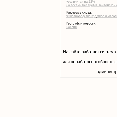
увеличится на 22%
За восемь месяцев в Пензенской 
Ключевые слова:
животноводство
,
крс
,
мясо и мясо
География новости:
Россия
На сайте работает система
или неработоспособность с
aдминистр