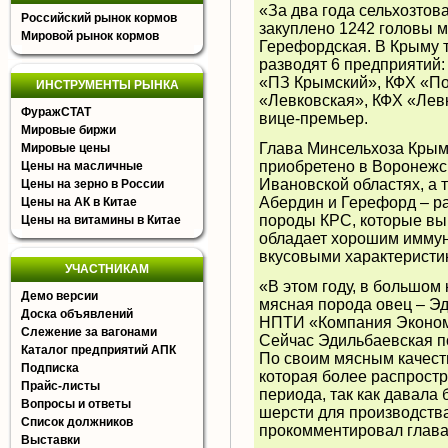
«За два года сельхозто
Российский рынок кормов
закуплено 1242 головы м
Мировой рынок кормов
Герефордская. В Крыму т
разводят 6 предприятий
«ПЗ Крымский», КФХ «П
ИНСТРУМЕНТЫ РЫНКА
«Левковская», КФХ «Лев
ФуражСТАТ
вице-премьер.
Мировые биржи
Глава Минсельхоза Крым
Мировые цены
приобретено в Воронежс
Цены на масличные
Ивановской областях, а 
Цены на зерно в России
Абердин и Герефорд – р
Цены на АК в Китае
породы КРС, которые вы
Цены на витамины в Китае
обладает хорошим иммун
вкусовыми характеристи
УЧАСТНИКАМ
«В этом году, в большом
Демо версии
мясная порода овец – Эд
Доска объявлений
НПТИ «Компания Экономи
Слежение за вагонами
Сейчас Эдильбаевская п
Каталог предприятий АПК
По своим мясным качест
Подписка
которая более распростр
Прайс-листы
периода, так как давала
Вопросы и ответы
шерсти для производств
Список должников
прокомментировал глава
Выставки