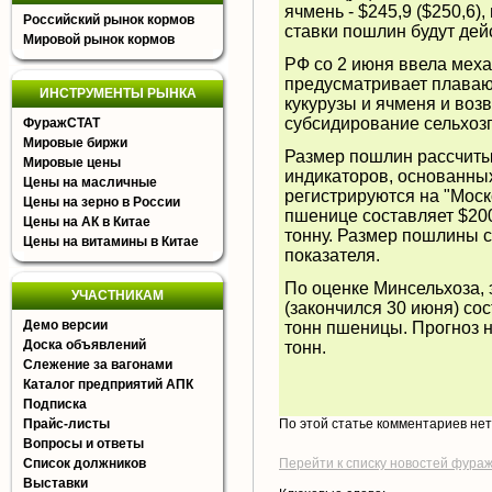
ячмень - $245,9 ($250,6),
Российский рынок кормов
ставки пошлин будут дей
Мировой рынок кормов
РФ со 2 июня ввела мех
предусматривает плава
ИНСТРУМЕНТЫ РЫНКА
кукурузы и ячменя и воз
субсидирование сельхоз
ФуражСТАТ
Мировые биржи
Размер пошлин рассчиты
Мировые цены
индикаторов, основанных
Цены на масличные
регистрируются на "Моск
Цены на зерно в России
пшенице составляет $200 
Цены на АК в Китае
тонну. Размер пошлины 
Цены на витамины в Китае
показателя.
По оценке Минсельхоза, 
УЧАСТНИКАМ
(закончился 30 июня) сос
Демо версии
тонн пшеницы. Прогноз н
Доска объявлений
тонн.
Слежение за вагонами
Каталог предприятий АПК
Подписка
Прайс-листы
По этой статье комментариев не
Вопросы и ответы
Список должников
Перейти к списку новостей фура
Выставки