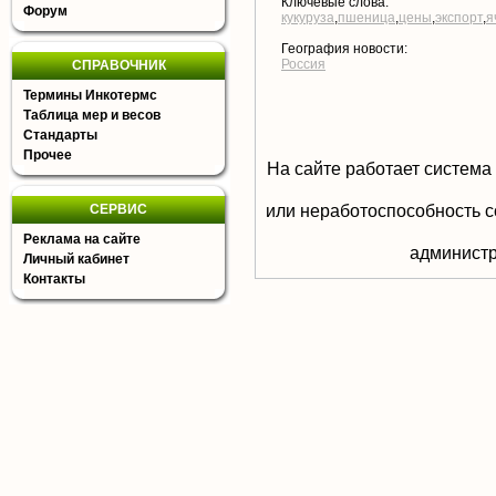
Ключевые слова:
Форум
кукуруза
,
пшеница
,
цены
,
экспорт
,
я
География новости:
Россия
СПРАВОЧНИК
Термины Инкотермс
Таблица мер и весов
Стандарты
Прочее
На сайте работает система
или неработоспособность с
СЕРВИС
Реклама на сайте
aдминистр
Личный кабинет
Контакты