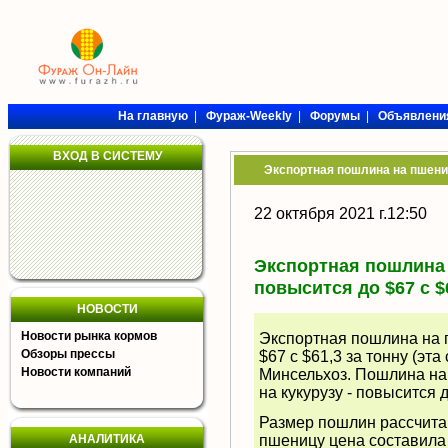
На главную
|
Фураж-Weekly
|
Форумы
|
Объявлени
ВХОД В СИСТЕМУ
Экспортная пошлина на пшеницу
22 октября 2021 г.12:50
Экспортная пошлина 
повысится до $67 с $6
НОВОСТИ
Новости рынка кормов
Экспортная пошлина на п
Обзоры прессы
$67 с $61,3 за тонну (эта
Новости компаний
Минсельхоз. Пошлина на я
на кукурузу - повысится д
Размер пошлин рассчита
АНАЛИТИКА
пшеницу цена составила 