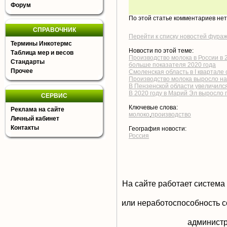
Форум
По этой статье комментариев не
СПРАВОЧНИК
Перейти к списку новостей фура
Термины Инкотермс
Новости по этой теме:
Таблица мер и весов
Производство молока в России в 2
Стандарты
больше показателя 2020 года
Прочее
Смоленская область в I квартале
Производство молока выросло на
В Пензенской области увеличилс
В 2020 году в Марий Эл выросло
СЕРВИС
Ключевые слова:
Реклама на сайте
молоко
,
производство
Личный кабинет
Контакты
География новости:
Россия
На сайте работает система
или неработоспособность с
aдминистр