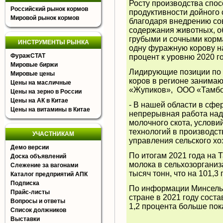
Росту производства спо
Российский рынок кормов
продуктивности дойного 
Мировой рынок кормов
благодаря внедрению со
содержания животных, о
грубыми и сочными корма
ИНСТРУМЕНТЫ РЫНКА
одну фуражную корову н
ФуражСТАТ
процент к уровню 2020 го
Мировые биржи
Лидирующие позиции по 
Мировые цены
коров в регионе заним
Цены на масличные
«Жупиков», ООО «Тамбо
Цены на зерно в России
Цены на АК в Китае
- В нашей области в сфе
Цены на витамины в Китае
непрерывная работа над
молочного скота, услов
технологий в производст
УЧАСТНИКАМ
управления сельского хо
Демо версии
По итогам 2021 года на
Доска объявлений
молока в сельхозорганиз
Слежение за вагонами
тысяч тонн, что на 101,3
Каталог предприятий АПК
Подписка
По информации Минсельх
Прайс-листы
стране в 2021 году соста
Вопросы и ответы
1,2 процента больше пока
Список должников
Выставки