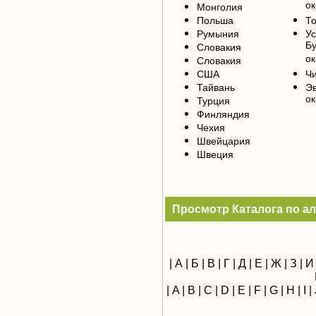
ок
Монголия
Польша
То
Румыния
У
Б
Словакия
ок
Словакия
США
Чи
Тайвань
Э
ок
Турция
Финляндия
Чехия
Швейцария
Швеция
Просмотр Каталога по а
|
А
|
Б
|
В
|
Г
|
Д
|
Е
|
Ж
|
З
|
И
|
A
|
B
|
C
|
D
|
E
|
F
|
G
|
H
|
I
|