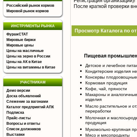
Регистрация организации)!
Российский рынок кормов
После краткой проверки в
Мировой рынок кормов
ИНСТРУМЕНТЫ РЫНКА
Просмотр Каталога по о
ФуражСТАТ
Мировые биржи
Мировые цены
Цены на масличные
Пищевая промышлен
Цены на зерно в России
Цены на АК в Китае
Детское и лечебное пита
Цены на витамины в Китае
Кондитерские изделия н
Консервы плодоовощные,
УЧАСТНИКАМ
Кормовая продукция
Кофе, чай, пряности
Демо версии
Макароны и аналогичны
Доска объявлений
изделия
Слежение за вагонами
Масло растительное и от
Каталог предприятий АПК
переработки
Подписка
Молочная и маслосырод
Прайс-листы
продукция
Вопросы и ответы
Список должников
Мукомольно-крупяная пр
Выставки
Мясо и мясопродукты