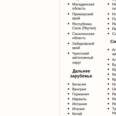
Магаданская
Н
область
ок
Приморский
Но
край
Пс
Республика
Ре
Саха (Якутия)
Р
Сахалинская
Са
область
Си
Хабаровский
край
Аг
Чукотский
ав
автономный
Ал
округ
Б
Ир
Дальнее
Ке
зарубежье
Кр
Бельгия
Но
Венгрия
Ом
Германия
Ре
Израиль
Ре
Испания
Ре
Италия
Та
Н
Китай