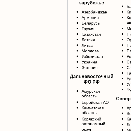
зарубежье
Б
Азербайджан
Ки
Армения
К
ав
Беларусь
Грузия
М
Казахстан
Ни
Латвия
Ор
Литва
Пе
Молдова
Пе
Узбекистан
Р
Украина
С
Эстония
Са
Та
Дальневосточный
У
ФО РФ
Ул
Чу
Амурская
область
Север
Еврейская АО
Камчатская
Ар
область
Во
Корякский
Ка
автономный
Ле
округ
М