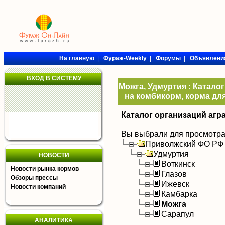
На главную
|
Фураж-Weekly
|
Форумы
|
Объявлени
ВХОД В СИСТЕМУ
Можга, Удмуртия : Катало
на комбикорм, корма дл
Каталог организаций агр
Вы выбрали для просмотра
Приволжский ФО РФ
Удмуртия
НОВОСТИ
Воткинск
Новости рынка кормов
Глазов
Обзоры прессы
Ижевск
Новости компаний
Камбарка
Можга
Сарапул
АНАЛИТИКА