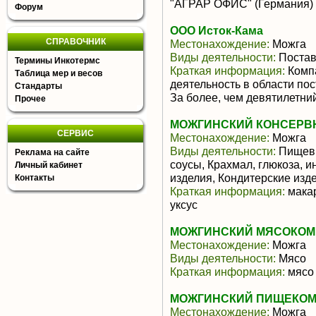
"АГРАР ОФИС" (Германия) и
Форум
ООО Исток-Кама
СПРАВОЧНИК
Местонахождение:
Можга
Виды деятельности:
Постав
Термины Инкотермс
Краткая информация:
Компа
Таблица мер и весов
деятельность в области пос
Стандарты
За более, чем девятилетний
Прочее
МОЖГИНСКИЙ КОНСЕРВН
СЕРВИС
Местонахождение:
Можга
Виды деятельности:
Пищевы
Реклама на сайте
соусы, Крахмал, глюкоза, 
Личный кабинет
изделия, Кондитерские из
Контакты
Краткая информация:
макар
уксус
МОЖГИНСКИЙ МЯСОКОМБ
Местонахождение:
Можга
Виды деятельности:
Мясо
Краткая информация:
мясо
МОЖГИНСКИЙ ПИЩЕКОМБ
Местонахождение:
Можга