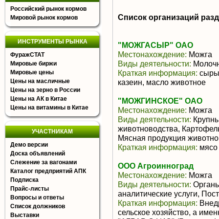
Российский рынок кормов
Список организаций раз
Мировой рынок кормов
ИНСТРУМЕНТЫ РЫНКА
"МОЖГАСЫР" ОАО
Местонахождение:
Можга
ФуражСТАТ
Виды деятельности:
Молочн
Мировые биржи
Краткая информация:
сыры 
Мировые цены
Цены на масличные
казеин, масло животное
Цены на зерно в России
Цены на АК в Китае
"МОЖГИНСКОЕ" ОАО
Цены на витамины в Китае
Местонахождение:
Можга
Виды деятельности:
Крупны
животноводства, Картофел
УЧАСТНИКАМ
Мясная продукция животно
Демо версии
Краткая информация:
мясо 
Доска объявлений
Слежение за вагонами
ООО Агроинноград
Каталог предприятий АПК
Местонахождение:
Можга
Подписка
Виды деятельности:
Органы
Прайс-листы
аналитические услуги, Пос
Вопросы и ответы
Краткая информация:
Внедр
Список должников
сельское хозяйство, а име
Выставки