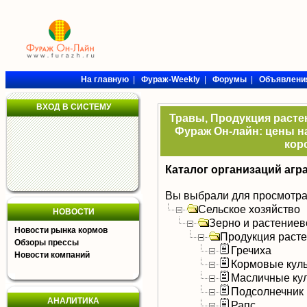
На главную
|
Фураж-Weekly
|
Форумы
|
Объявлени
ВХОД В СИСТЕМУ
Травы, Продукция растен
Фураж Он-лайн: цены на
кор
Каталог организаций агр
Вы выбрали для просмотра
Сельское хозяйство
НОВОСТИ
Зерно и растениев
Новости рынка кормов
Продукция раст
Обзоры прессы
Гречиха
Новости компаний
Кормовые кул
Масличные ку
Подсолнечник
АНАЛИТИКА
Рапс