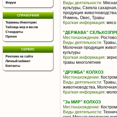
Виды деятельности:
Мясная
Форум
культуры, Свекла сахарная
продукция животноводства,
СПРАВОЧНИК
Ячмень, Овес, Травы
Краткая информация:
мясо 
Термины Инкотермс
Таблица мер и весов
Стандарты
"ДЕРЖАВА" СЕЛЬХОЗПР
Прочее
Местонахождение:
Ростовс
Виды деятельности:
Травы,
Молочная продукция живот
СЕРВИС
культуры
Реклама на сайте
Краткая информация:
зерно
Личный кабинет
травы многолетние
Контакты
"ДРУЖБА" КОЛХОЗ
Местонахождение:
Костром
Виды деятельности:
Травы,
животноводства, Молочная
Краткая информация:
молок
"За МИР" КОЛХОЗ
Местонахождение:
Костром
Виды деятельности:
Технич
скот, Мясная продукция жи