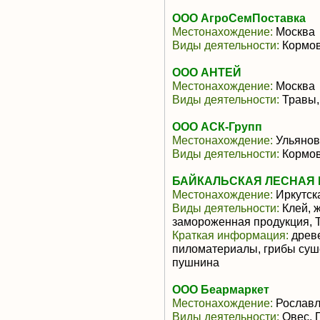
ООО АгроСемПоставка
Местонахождение:
Москва
Виды деятельности:
Кормов
ООО АНТЕЙ
Местонахождение:
Москва
Виды деятельности:
Травы,
ООО АСК-Групп
Местонахождение:
Ульянов
Виды деятельности:
Кормов
БАЙКАЛЬСКАЯ ЛЕСНАЯ 
Местонахождение:
Иркутск
Виды деятельности:
Клей, ж
замороженная продукция, 
Краткая информация:
древе
пиломатериалы, грибы суше
пушнина
ООО Беармаркет
Местонахождение:
Рославл
Виды деятельности:
Овес, 