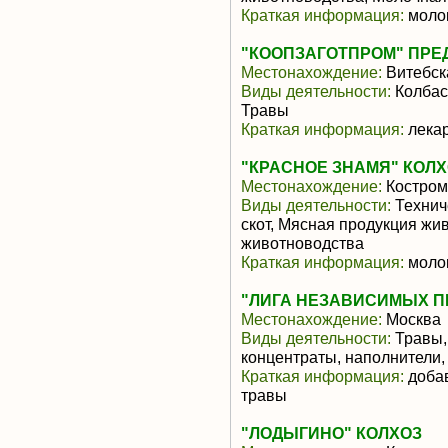
Краткая информация:
молок
"КООПЗАГОТПРОМ" ПРЕ
Местонахождение:
Витебск
Виды деятельности:
Колбас
Травы
Краткая информация:
лека
"КРАСНОЕ ЗНАМЯ" КОЛ
Местонахождение:
Костром
Виды деятельности:
Технич
скот, Мясная продукция жи
животноводства
Краткая информация:
молок
"ЛИГА НЕЗАВИСИМЫХ П
Местонахождение:
Москва
Виды деятельности:
Травы,
концентраты, наполнители,
Краткая информация:
добав
травы
"ЛОДЫГИНО" КОЛХОЗ