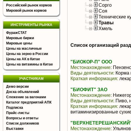
Сорго
Российский рынок кормов
Соя
Мировой рынок кормов
Технические к
Травы
ИНСТРУМЕНТЫ РЫНКА
Хмель
ФуражСТАТ
Мировые биржи
Мировые цены
Список организаций раз
Цены на масличные
Цены на зерно в России
Цены на АК в Китае
"БИОКОР-П" ООО
Цены на витамины в Китае
Местонахождение:
Пензенс
Виды деятельности:
Корма 
Краткая информация:
лекар
УЧАСТНИКАМ
Демо версии
"БИОФИТ" ЗАО
Доска объявлений
Местонахождение:
Нижегор
Слежение за вагонами
Виды деятельности:
Пиво, 
Каталог предприятий АПК
Краткая информация:
лекар
Подписка
витаминизированные сухи
Прайс-листы
Вопросы и ответы
"ВЕРХНЕТЕРЕШАНСКИЙ
Список должников
Местонахождение:
Ульянов
Выставки