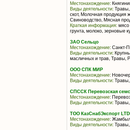
Местонахождение:
Княгини
Виды деятельности:
Травы,
скот, Молочная продукция 
Свиноводство, Мясная про
Краткая информация:
мясо 
грунта, молоко, зерновые к
ЗАО Сельцо
Местонахождение:
Санкт-П
Виды деятельности:
Крупны
масличных и трав, Травы, 
ООО СПК МИР
Местонахождение:
Новочер
Виды деятельности:
Травы,
СПССК Перевозская сем
Местонахождение:
Перево
Виды деятельности:
Травы,
ТОО КазСнабЭкспорт LTD
Местонахождение:
Жамбылс
Виды деятельности:
Травы,