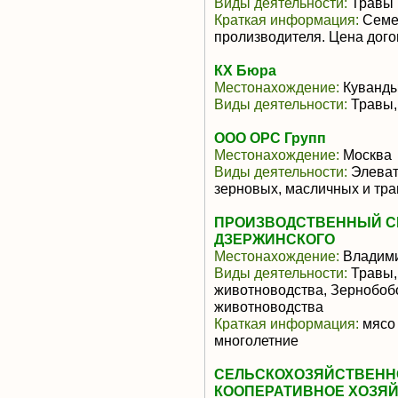
Виды деятельности:
Травы
Краткая информация:
Семен
пролизводителя. Цена дого
КХ Бюра
Местонахождение:
Куванд
Виды деятельности:
Травы,
ООО ОРС Групп
Местонахождение:
Москва
Виды деятельности:
Элеват
зерновых, масличных и тра
ПРОИЗВОДСТВЕННЫЙ СЕ
ДЗЕРЖИНСКОГО
Местонахождение:
Владими
Виды деятельности:
Травы,
животноводства, Зернобоб
животноводства
Краткая информация:
мясо 
многолетние
СЕЛЬСКОХОЗЯЙСТВЕНН
КООПЕРАТИВНОЕ ХОЗЯ