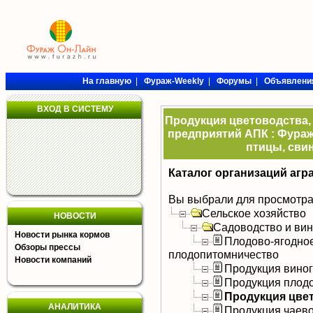
На главную
|
Фураж-Weekly
|
Форумы
|
Объявлени
ВХОД В СИСТЕМУ
Продукция цветоводства, 
предприятий АПК : Фураж
птицы, свин
Каталог организаций агр
Вы выбрали для просмотра
Сельское хозяйство
НОВОСТИ
Садоводство и ви
Новости рынка кормов
Плодово-ягодное
Обзоры прессы
плодопитомничество
Новости компаний
Продукция вино
Продукция плодо
Продукция цве
АНАЛИТИКА
Продукция чаев