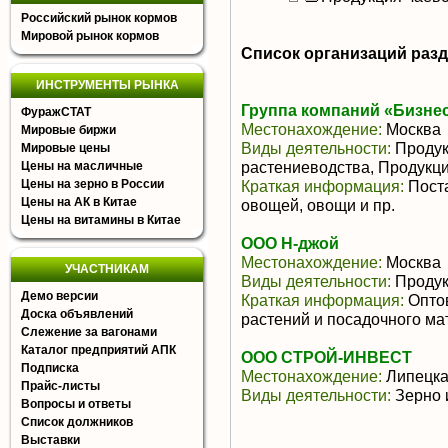
Российский рынок кормов
Мировой рынок кормов
Список организаций раз
ИНСТРУМЕНТЫ РЫНКА
Группа компаний «Бизне
ФуражСТАТ
Местонахождение:
Москва
Мировые биржи
Виды деятельности:
Продук
Мировые цены
растениеводства, Продукц
Цены на масличные
Цены на зерно в России
Краткая информация:
Поста
Цены на АК в Китае
овощей, овощи и пр.
Цены на витамины в Китае
ООО Н-джой
Местонахождение:
Москва
УЧАСТНИКАМ
Виды деятельности:
Продук
Демо версии
Краткая информация:
Оптов
Доска объявлений
растений и посадочного м
Слежение за вагонами
Каталог предприятий АПК
ООО СТРОЙ-ИНВЕСТ
Подписка
Местонахождение:
Липецка
Прайс-листы
Виды деятельности:
Зерно 
Вопросы и ответы
Список должников
Выставки