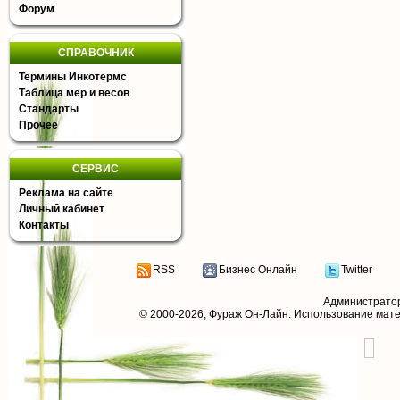
Форум
СПРАВОЧНИК
Термины Инкотермс
Таблица мер и весов
Стандарты
Прочее
СЕРВИС
Реклама на сайте
Личный кабинет
Контакты
RSS
Бизнес Онлайн
Twitter
Администрато
© 2000-2026,
Фураж Он-Лайн
. Использование мат