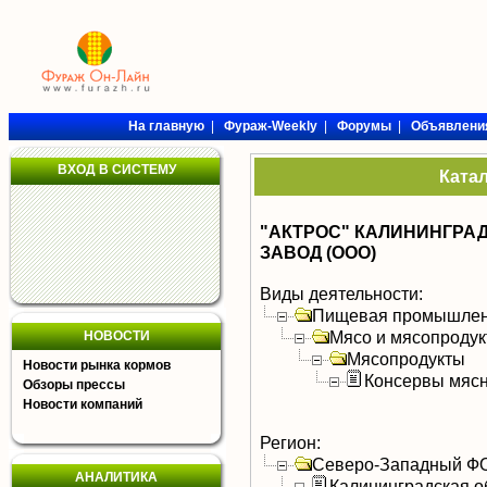
На главную
|
Фураж-Weekly
|
Форумы
|
Объявлени
ВХОД В СИСТЕМУ
Ката
"АКТРОС" КАЛИНИНГР
ЗАВОД (ООО)
Виды деятельности:
Пищевая промышлен
Мясо и мясопроду
НОВОСТИ
Мясопродукты
Новости рынка кормов
Консервы мяс
Обзоры прессы
Новости компаний
Регион:
Северо-Западный Ф
АНАЛИТИКА
Калининградская о