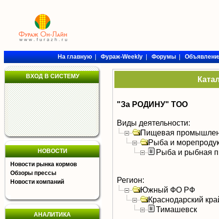
На главную
|
Фураж-Weekly
|
Форумы
|
Объявлени
ВХОД В СИСТЕМУ
Ката
"За РОДИНУ" ТОО
Виды деятельности:
Пищевая промышлен
Рыба и морепроду
НОВОСТИ
Рыба и рыбная п
Новости рынка кормов
Обзоры прессы
Регион:
Новости компаний
Южный ФО РФ
Краснодарский кра
Тимашевск
АНАЛИТИКА