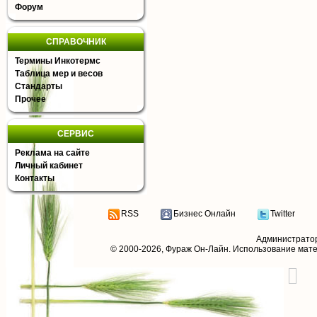
Форум
СПРАВОЧНИК
Термины Инкотермс
Таблица мер и весов
Стандарты
Прочее
СЕРВИС
Реклама на сайте
Личный кабинет
Контакты
RSS
Бизнес Онлайн
Twitter
Администрато
© 2000-2026,
Фураж Он-Лайн
. Использование мат