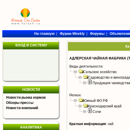
На главную
|
Фураж-Weekly
|
Форумы
|
Объявлени
ВХОД В СИСТЕМУ
Ка
АДЛЕРСКАЯ ЧАЙНАЯ ФАБРИКА (Т
Виды деятельности:
Сельское хозяйство
Садоводство и виноград
Продукция чаеводств
НОВОСТИ
Регион:
Новости рынка кормов
Южный ФО РФ
Обзоры прессы
Краснодарский край
Новости компаний
Сочи
Краткая информация
:
чай
АНАЛИТИКА