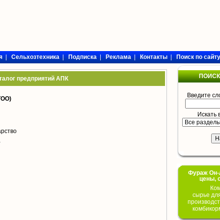
я
|
Сельхозтехника
|
Подписка
|
Реклама
|
Контакты
|
Поиск по сайт
ПОИСК
талог предприятий АПК
Введите сл
ОО)
Искать 
арство
а
Фураж Он-Л
цены, 
Ком
сырье дл
производст
комбикор