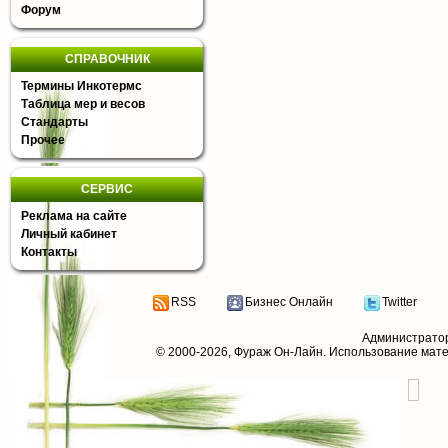
Форум
СПРАВОЧНИК
Термины Инкотермс
Таблица мер и весов
Стандарты
Прочее
СЕРВИС
Реклама на сайте
Личный кабинет
Контакты
RSS
Бизнес Онлайн
Twitter
Администрато
© 2000-2026,
Фураж Он-Лайн
. Использование мат