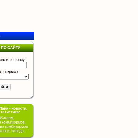
у
 ПО САЙТУ
ово или фразу:
в разделах:
айн - новости,
статистика:
бикорм,
я комбикормов,
во комбикормов,
мовые заводы.