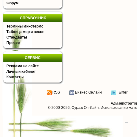
Форум
СПРАВОЧНИК
Термины Инкотермс
Таблица мер и весов
Стандарты
Прочее
СЕРВИС
Реклама на сайте
Личный кабинет
Контакты
RSS
Бизнес Онлайн
Twitter
Администрато
© 2000-2026,
Фураж Он-Лайн
. Использование мат