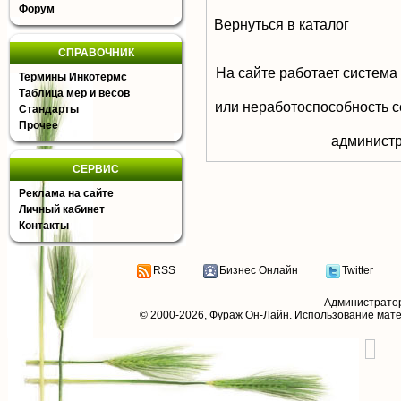
Форум
Вернуться в каталог
СПРАВОЧНИК
На сайте работает система
Термины Инкотермс
Таблица мер и весов
или неработоспособность с
Стандарты
Прочее
aдминистр
СЕРВИС
Реклама на сайте
Личный кабинет
Контакты
RSS
Бизнес Онлайн
Twitter
Администрато
© 2000-2026,
Фураж Он-Лайн
. Использование мат