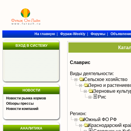
На главную
|
Фураж-Weekly
|
Форумы
|
Объявлени
ВХОД В СИСТЕМУ
Ката
Славрис
Виды деятельности:
Сельское хозяйство
Зерно и растениев
НОВОСТИ
Зерновые культ
Рис
Новости рынка кормов
Обзоры прессы
Новости компаний
Регион:
Южный ФО РФ
Краснодарский кра
АНАЛИТИКА