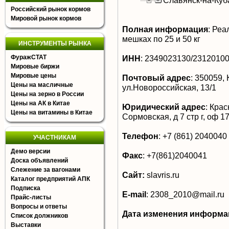
Славянск-на-Куб
Российский рынок кормов
Мировой рынок кормов
Полная информация
:
Реал
мешках по 25 и 50 кг
ИНСТРУМЕНТЫ РЫНКА
ФуражСТАТ
ИНН
:
2349023130/2312010
Мировые биржи
Мировые цены
Почтовый адрес
:
350059, К
Цены на масличные
ул.Новороссийская, 13/1
Цены на зерно в России
Цены на АК в Китае
Юридический адрес
:
Красн
Цены на витамины в Китае
Сормовская, д 7 стр г, оф 1
Телефон
:
+7 (861) 2040040
УЧАСТНИКАМ
Демо версии
Факс
:
+7(861)2040041
Доска объявлений
Слежение за вагонами
Сайт:
slavris.ru
Каталог предприятий АПК
Подписка
E-mail
:
2308_2010@mail.ru
Прайс-листы
Вопросы и ответы
Дата изменения информа
Список должников
Выставки