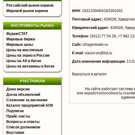
Российский рынок кормов
Мировой рынок кормов
ИНН
:
1832100464/183201001
Почтовый адрес
:
426028, Удмуртия, 
ИНСТРУМЕНТЫ РЫНКА
Юридический адрес
:
426028, Удмурт
ФуражСТАТ
Телефон
:
(3412) 77 54 28, +7 982 12
Мировые биржи
Мировые цены
Сайт:
izhagrotrade.ru
Цены на масличные
E-mail
:
vlasov.vn@list.ru
Цены на зерно в России
Цены на АК в Китае
Дата изменения информации
:
13.0
Цены на витамины в Китае
Вернуться в каталог
УЧАСТНИКАМ
На сайте работает система 
Демо версии
или неработоспособность ссылки,
Доска объявлений
aдминис
Слежение за вагонами
Каталог предприятий АПК
Подписка
Прайс-листы
Вопросы и ответы
Список должников
Выставки