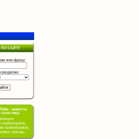
у
 ПО САЙТУ
ово или фразу:
в разделах:
айн - новости,
статистика:
бикорм,
я комбикормов,
во комбикормов,
мовые заводы.