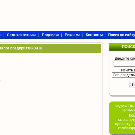
я
|
Сельхозтехника
|
Подписка
|
Реклама
|
Контакты
|
Поиск по сайт
ПОИСК
талог предприятий АПК
Введите сл
Искать 
о
Фураж Он-Л
цены, 
Ком
сырье дл
производст
комбикор