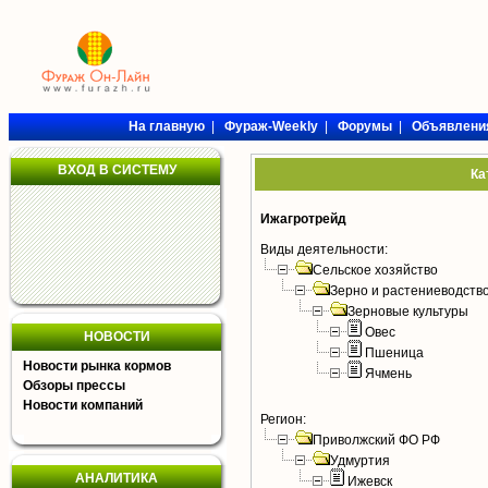
На главную
|
Фураж-Weekly
|
Форумы
|
Объявлени
ВХОД В СИСТЕМУ
Ка
Ижагротрейд
Виды деятельности:
Сельское хозяйство
Зерно и растениеводств
Зерновые культуры
Овес
НОВОСТИ
Пшеница
Новости рынка кормов
Ячмень
Обзоры прессы
Новости компаний
Регион:
Приволжский ФО РФ
Удмуртия
АНАЛИТИКА
Ижевск