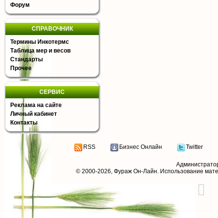
Форум
СПРАВОЧНИК
Термины Инкотермс
Таблица мер и весов
Стандарты
Прочее
СЕРВИС
Реклама на сайте
Личный кабинет
Контакты
RSS
Бизнес Онлайн
Twitter
Администрато
© 2000-2026,
Фураж Он-Лайн
. Использование мат