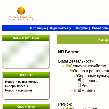
На главную
|
Фураж-Weekly
|
Форумы
|
Объявлени
ВХОД В СИСТЕМУ
Ката
ИП Волков
Виды деятельности:
Сельское хозяйство
Зерно и растениев
НОВОСТИ
Зерновые культ
Пшеница
Новости рынка кормов
Рис
Обзоры прессы
Ячмень
Новости компаний
Регион:
АНАЛИТИКА