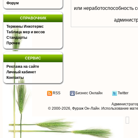
Форум
или неработоспособность с
СПРАВОЧНИК
aдминистр
Термины Инкотермс
Таблица мер и весов
Стандарты
Прочее
СЕРВИС
Реклама на сайте
Личный кабинет
Контакты
RSS
Бизнес Онлайн
Twitter
Администрато
© 2000-2026,
Фураж Он-Лайн
. Использование мат