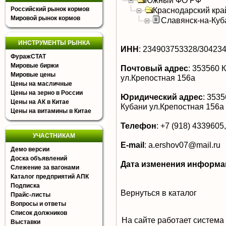
Южный ФО РФ
Российский рынок кормов
Краснодарский кра
Мировой рынок кормов
Славянск-на-Куб
ИНСТРУМЕНТЫ РЫНКА
ИНН
:
234903753328/30423
ФуражСТАТ
Мировые биржи
Почтовый адрес
:
353560 К
Мировые цены
ул.Крепостная 156а
Цены на масличные
Цены на зерно в России
Юридический адрес
:
35356
Цены на АК в Китае
Кубани ул.Крепостная 156а
Цены на витамины в Китае
Телефон
:
+7 (918) 4339605,
УЧАСТНИКАМ
E-mail
:
a.ershov07@mail.ru
Демо версии
Доска объявлений
Дата изменения информа
Слежение за вагонами
Каталог предприятий АПК
Подписка
Вернуться в каталог
Прайс-листы
Вопросы и ответы
Список должников
На сайте работает система
Выставки