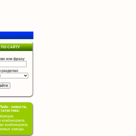
у
 ПО САЙТУ
ово или фразу:
в разделах:
айн - новости,
статистика:
бикорм,
я комбикормов,
во комбикормов,
мовые заводы.