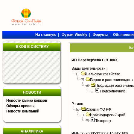
На главную
|
Фураж-Weekly
|
Форумы
|
Объявлени
ВХОД В СИСТЕМУ
Ка
ИП Переверзева С.В. КФХ
Виды деятельности:
Сельское хозяйство
Зерно и растениеводств
Продукция растениев
Подсолнечник
НОВОСТИ
Новости рынка кормов
Регион:
Обзоры прессы
Южный ФО РФ
Новости компаний
Краснодарский край
Тихорецк
АНАЛИТИКА
ИНН
:
232600532100/0143851609