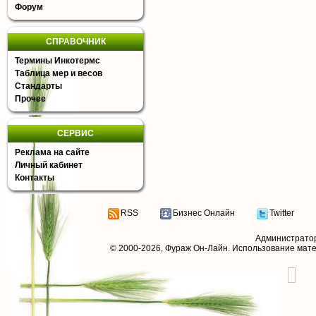
Форум
СПРАВОЧНИК
Термины Инкотермс
Таблица мер и весов
Стандарты
Прочее
СЕРВИС
Реклама на сайте
Личный кабинет
Контакты
RSS
Бизнес Онлайн
Twitter
Администрато
© 2000-2026,
Фураж Он-Лайн
. Использование мат