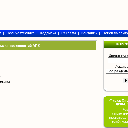
я
|
Сельхозтехника
|
Подписка
|
Реклама
|
Контакты
|
Поиск по сайт
ПОИСК
талог предприятий АПК
Введите сл
Искать 
о
одства
Фураж Он-Л
цены, 
Ком
сырье дл
производст
комбикор