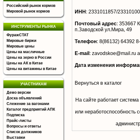
Российский рынок кормов
ИНН
:
2331011857/2331010
Мировой рынок кормов
Почтовый адрес
:
353667 К
ИНСТРУМЕНТЫ РЫНКА
п.Заводской ул.Мира, 49
ФуражСТАТ
Мировые биржи
Телефон
:
8(86132) 64392 8
Мировые цены
Цены на масличные
E-mail
:
zavodskoe@mail.ru
a
Цены на зерно в России
Цены на АК в Китае
Дата изменения информа
Цены на витамины в Китае
Вернуться в каталог
УЧАСТНИКАМ
Демо версии
Доска объявлений
На сайте работает система
Слежение за вагонами
Каталог предприятий АПК
или неработоспособность с
Подписка
Прайс-листы
aдминистр
Вопросы и ответы
Список должников
Выставки