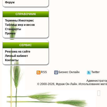
Форум
СПРАВОЧНИК
Термины Инкотермс
Таблица мер и весов
Стандарты
Прочее
СЕРВИС
Реклама на сайте
Личный кабинет
Контакты
RSS
Бизнес Онлайн
Twitter
Администрато
© 2000-2026,
Фураж Он-Лайн
. Использование мат