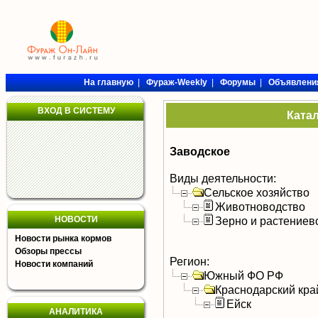
На главную
|
Фураж-Weekly
|
Форумы
|
Объявлени
ВХОД В СИСТЕМУ
Ката
Заводское
Виды деятельности:
Сельское хозяйство
Животноводство
НОВОСТИ
Зерно и растениев
Новости рынка кормов
Обзоры прессы
Регион:
Новости компаний
Южный ФО РФ
Краснодарский кра
Ейск
АНАЛИТИКА