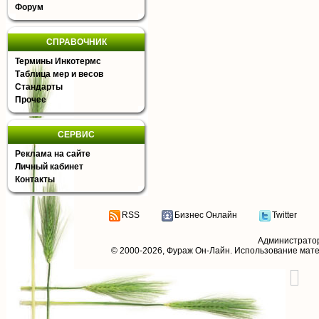
Форум
СПРАВОЧНИК
Термины Инкотермс
Таблица мер и весов
Стандарты
Прочее
СЕРВИС
Реклама на сайте
Личный кабинет
Контакты
RSS
Бизнес Онлайн
Twitter
Администрато
© 2000-2026,
Фураж Он-Лайн
. Использование мат