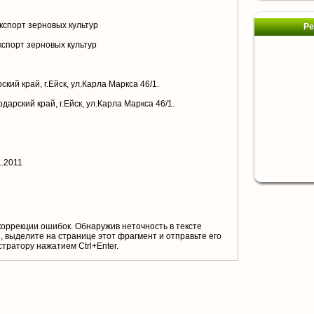
кспорт зерновых культур
Ре
спорт зерновых культур
кий край, г.Ейск, ул.Карла Маркса 46/1.
арский край, г.Ейск, ул.Карла Маркса 46/1.
1.2011
коррекции ошибок. Обнаружив неточность в тексте
 выделите на странице этот фрагмент и отправьте его
тратору нажатием Ctrl+Enter.