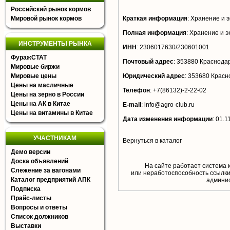
Российский рынок кормов
Мировой рынок кормов
Краткая информация
:
Хранение и э
Полная информация
:
Хранение и эк
ИНСТРУМЕНТЫ РЫНКА
ИНН
:
2306017630/230601001
ФуражСТАТ
Почтовый адрес
:
353880 Краснодарс
Мировые биржи
Мировые цены
Юридический адрес
:
353680 Краснод
Цены на масличные
Телефон
:
+7(86132)-2-22-02
Цены на зерно в России
Цены на АК в Китае
E-mail
:
info@agro-club.ru
Цены на витамины в Китае
Дата изменения информации
:
01.1
УЧАСТНИКАМ
Вернуться в каталог
Демо версии
Доска объявлений
На сайте работает система 
Слежение за вагонами
или неработоспособность ссылки,
Каталог предприятий АПК
aдминис
Подписка
Прайс-листы
Вопросы и ответы
Список должников
Выставки