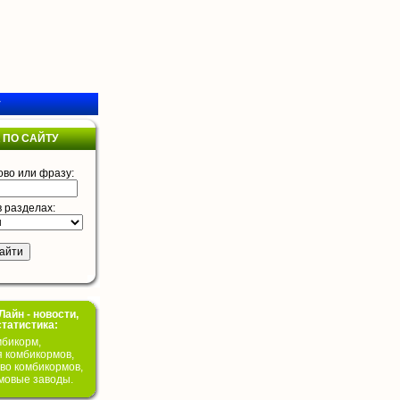
у
 ПО САЙТУ
ово или фразу:
в разделах:
айн - новости,
статистика:
бикорм,
я комбикормов,
во комбикормов,
мовые заводы.