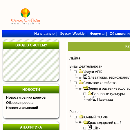
На главную
|
Фураж-Weekly
|
Форумы
|
Объявлени
ВХОД В СИСТЕМУ
Ка
Лайма
Виды деятельности:
Услуги АПК
Элеваторы, зернохрани
Сельское хозяйство
Зерно и растениеводств
НОВОСТИ
Зерновые культуры
Новости рынка кормов
Пшеница
Обзоры прессы
Новости компаний
Регион:
Южный ФО РФ
Краснодарский край
АНАЛИТИКА
Ейск