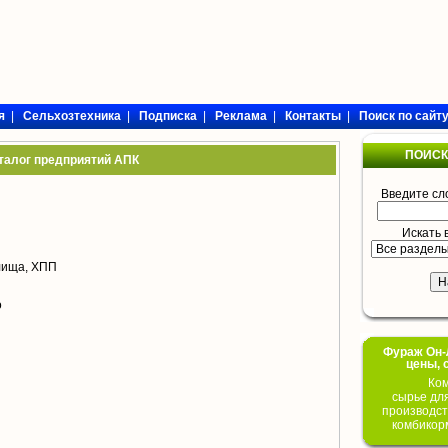
я
|
Сельхозтехника
|
Подписка
|
Реклама
|
Контакты
|
Поиск по сайт
ПОИСК
талог предприятий АПК
Введите сл
Искать 
лища, ХПП
о
Фураж Он-Л
цены, 
Ком
сырье дл
производст
комбикор