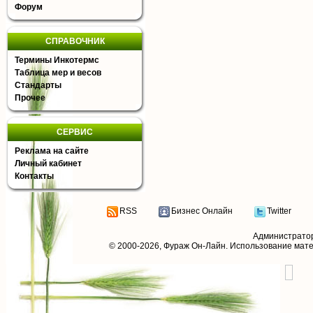
Форум
СПРАВОЧНИК
Термины Инкотермс
Таблица мер и весов
Стандарты
Прочее
СЕРВИС
Реклама на сайте
Личный кабинет
Контакты
RSS
Бизнес Онлайн
Twitter
Администрато
© 2000-2026,
Фураж Он-Лайн
. Использование мат