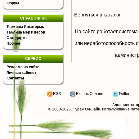
Форум
Вернуться в каталог
СПРАВОЧНИК
Термины Инкотермс
На сайте работает система
Таблица мер и весов
Стандарты
или неработоспособность с
Прочее
aдминистр
СЕРВИС
Реклама на сайте
Личный кабинет
Контакты
RSS
Бизнес Онлайн
Twitter
Администрато
© 2000-2026,
Фураж Он-Лайн
. Использование мат