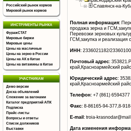
Краснодарский кра
Российский рынок кормов
Славянск-на-Куб
Мировой рынок кормов
Полная информация
:
Пере
ИНСТРУМЕНТЫ РЫНКА
продажа зерна и ГСМ,закуп
ФуражСТАТ
Перевозки зерновых культу
Мировые биржи
ГСМ,закупка и реализация 
Мировые цены
Цены на масличные
ИНН
:
2336021182/2336010
Цены на зерно в России
Цены на АК в Китае
Почтовый адрес
:
353821.Р
Цены на витамины в Китае
край,Красноармейский райо
Юридический адрес
:
3538
УЧАСТНИКАМ
край,Красноармейский райо
Демо версии
Доска объявлений
Телефон
:
+7 (861) 6594377
Слежение за вагонами
Каталог предприятий АПК
Факс
:
8-86165-94-377,8-918
Подписка
Прайс-листы
E-mail
:
troia-krasnodar@mail
Вопросы и ответы
Список должников
Дата изменения информа
Выставки