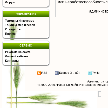
или неработоспособность с
Форум
aдминистр
СПРАВОЧНИК
Термины Инкотермс
Таблица мер и весов
Стандарты
Прочее
СЕРВИС
Реклама на сайте
Личный кабинет
Контакты
RSS
Бизнес Онлайн
Twitter
Администрато
© 2000-2026,
Фураж Он-Лайн
. Использование мат