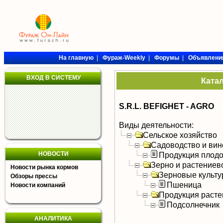
На главную
|
Фураж-Weekly
|
Форумы
|
Объявлени
ВХОД В СИСТЕМУ
Ката
S.R.L. BEFIGHET - AGRO
Виды деятельности:
Сельское хозяйство
Садоводство и вин
НОВОСТИ
Продукция плодо
Зерно и растениев
Новости рынка кормов
Зерновые культ
Обзоры прессы
Пшеница
Новости компаний
Продукция расте
Подсолнечник
АНАЛИТИКА