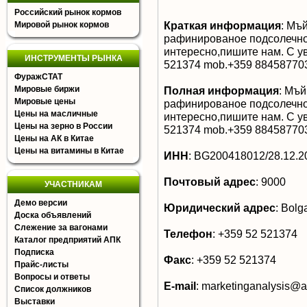
Российский рынок кормов
Краткая информация
:
Мъй
Мировой рынок кормов
рафинированое подсолечно
интересно,пишите нам. С ув
ИНСТРУМЕНТЫ РЫНКА
521374 mob.+359 88458770
ФуражСТАТ
Мировые биржи
Полная информация
:
Мъй 
Мировые цены
рафинированое подсолечно
Цены на масличные
интересно,пишите нам. С ув
Цены на зерно в России
521374 mob.+359 88458770
Цены на АК в Китае
Цены на витамины в Китае
ИНН
:
BG200418012/28.12.2
Почтовый адрес
:
9000
УЧАСТНИКАМ
Демо версии
Юридический адрес
:
Bolga
Доска объявлений
Слежение за вагонами
Телефон
:
+359 52 521374
Каталог предприятий АПК
Подписка
Факс
:
+359 52 521374
Прайс-листы
Вопросы и ответы
E-mail
:
marketinganalysis@
Список должников
Выставки