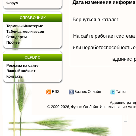
Дата изменения информа
Форум
СПРАВОЧНИК
Вернуться в каталог
Термины Инкотермс
Таблица мер и весов
На сайте работает система
Стандарты
Прочее
или неработоспособность с
СЕРВИС
aдминистр
Реклама на сайте
Личный кабинет
Контакты
RSS
Бизнес Онлайн
Twitter
Администрато
© 2000-2026,
Фураж Он-Лайн
. Использование мат