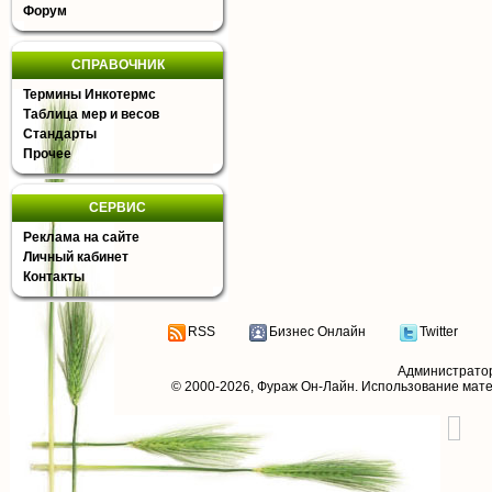
Форум
СПРАВОЧНИК
Термины Инкотермс
Таблица мер и весов
Стандарты
Прочее
СЕРВИС
Реклама на сайте
Личный кабинет
Контакты
RSS
Бизнес Онлайн
Twitter
Администрато
© 2000-2026,
Фураж Он-Лайн
. Использование мат