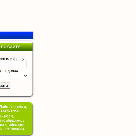
у
 ПО САЙТУ
ово или фразу:
в разделах:
айн - новости,
статистика:
бикорм,
я комбикормов,
во комбикормов,
мовые заводы.