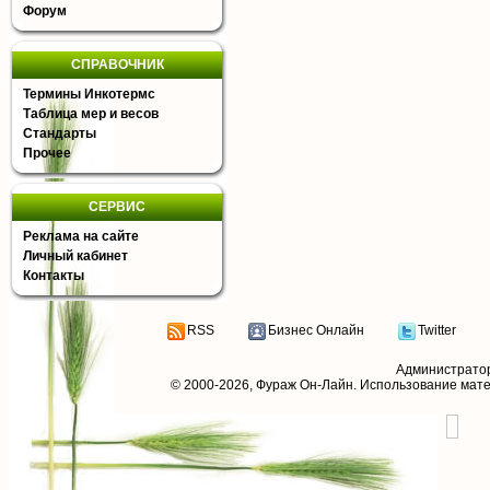
Форум
СПРАВОЧНИК
Термины Инкотермс
Таблица мер и весов
Стандарты
Прочее
СЕРВИС
Реклама на сайте
Личный кабинет
Контакты
RSS
Бизнес Онлайн
Twitter
Администрато
© 2000-2026,
Фураж Он-Лайн
. Использование мат