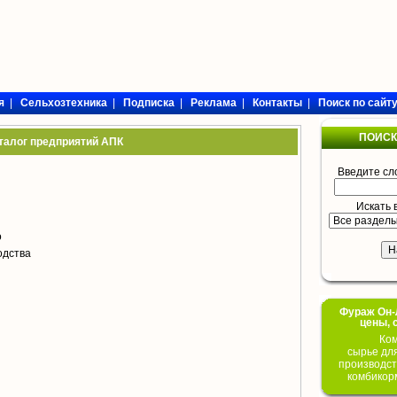
я
|
Сельхозтехника
|
Подписка
|
Реклама
|
Контакты
|
Поиск по сайт
ПОИСК
талог предприятий АПК
Введите сл
Искать 
о
одства
Фураж Он-Л
цены, 
Ком
сырье дл
производст
комбикор