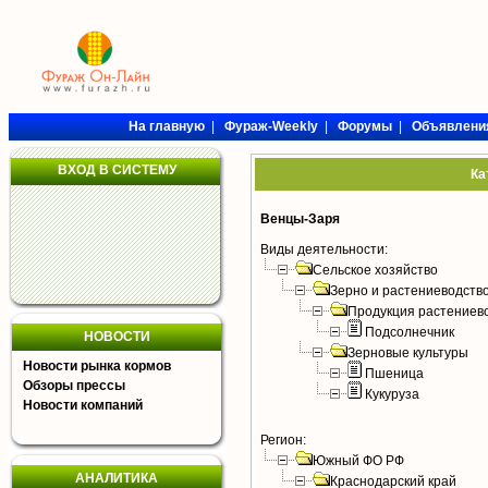
На главную
|
Фураж-Weekly
|
Форумы
|
Объявлени
ВХОД В СИСТЕМУ
Ка
Венцы-Заря
Виды деятельности:
Сельское хозяйство
Зерно и растениеводств
Продукция растениев
Подсолнечник
НОВОСТИ
Зерновые культуры
Новости рынка кормов
Пшеница
Обзоры прессы
Кукуруза
Новости компаний
Регион:
Южный ФО РФ
АНАЛИТИКА
Краснодарский край