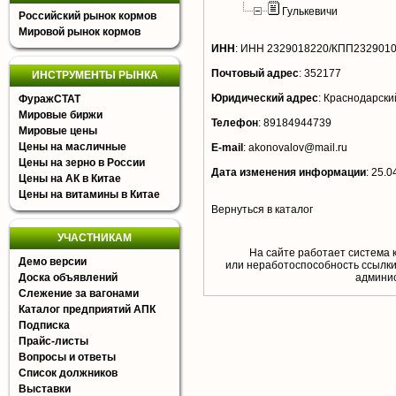
Гулькевичи
Российский рынок кормов
Мировой рынок кормов
ИНН
:
ИНН 2329018220/КПП232901
Почтовый адрес
:
352177
ИНСТРУМЕНТЫ РЫНКА
Юридический адрес
:
Краснодарский 
ФуражСТАТ
Мировые биржи
Телефон
:
89184944739
Мировые цены
Цены на масличные
E-mail
:
akonovalov@mail.ru
Цены на зерно в России
Дата изменения информации
:
25.0
Цены на АК в Китае
Цены на витамины в Китае
Вернуться в каталог
УЧАСТНИКАМ
На сайте работает система 
Демо версии
или неработоспособность ссылки,
Доска объявлений
aдминис
Слежение за вагонами
Каталог предприятий АПК
Подписка
Прайс-листы
Вопросы и ответы
Список должников
Выставки